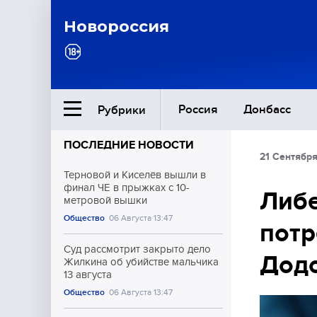
Новороссия
Россия
Донбасс
Рубрики
ПОСЛЕДНИЕ НОВОСТИ
21 Сентябр
Ближний Восток
Терновой и Киселёв вышли в
финал ЧЕ в прыжках с 10-
Либ
метровой вышки
Общество
Общество
06 Августа 13:47
потр
Культура
Суд рассмотрит закрыто дело
Дод
Жилкина об убийстве мальчика
13 августа
Общество
06 Августа 13:47