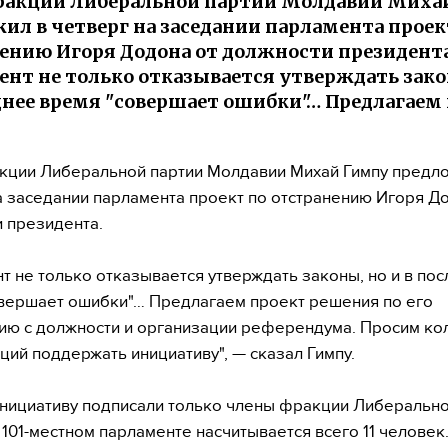
ракции Либеральной партии Молдавии Миха
ил в четверг на заседании парламента проек
ению Игоря Додона от должности президента
ент не только отказывается утверждать зако
днее время "совершает ошибки"… Предлагаем
кции Либеральной партии Молдавии Михай Гимпу предло
а заседании парламента проект по отстранению Игоря Д
 президента.
т не только отказывается утверждать законы, но и в по
вершает ошибки"… Предлагаем проект решения по его
ию с должности и организации референдума. Просим кол
ций поддержать инициативу", — сказал Гимпу.
инициативу подписали только члены фракции Либерально
 101-местном парламенте насчитывается всего 11 человек