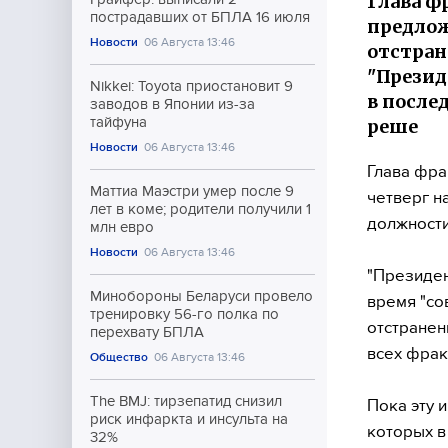
Глава ф
пострадавших от БПЛА 16 июля
предлож
Новости
06 Августа 13:46
отстран
"Презид
Nikkei: Toyota приостановит 9
в после
заводов в Японии из-за
тайфуна
реше
Новости
06 Августа 13:46
Глава фра
Маттиа Маэстри умер после 9
четверг н
лет в коме; родители получили 1
должности
млн евро
Новости
06 Августа 13:46
"Президен
Минобороны Беларуси провело
время "со
тренировку 56-го полка по
отстранен
перехвату БПЛА
всех фрак
Общество
06 Августа 13:46
The BMJ: тирзепатид снизил
Пока эту 
риск инфаркта и инсульта на
которых в
32%