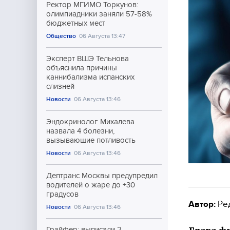
Ректор МГИМО Торкунов:
олимпиадники заняли 57-58%
бюджетных мест
Общество
06 Августа 13:47
Эксперт ВШЭ Тельнова
объяснила причины
каннибализма испанских
слизней
Новости
06 Августа 13:46
Эндокринолог Михалева
назвала 4 болезни,
вызывающие потливость
Новости
06 Августа 13:46
Дептранс Москвы предупредил
водителей о жаре до +30
градусов
Автор:
Ре
Новости
06 Августа 13:46
Грайфер: выписали 2