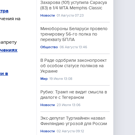
Захарова (101) уступила Сарасуа
(83) в 1/4 WTA Memphis Classic
стра
Новости
01 Августа 07:23
учения на
Минобороны Беларуси провело
тренировку 56-го полка по
перехвату БПЛА
запрету
Общество
06 Августа 13:46
учениях
В Раде одобрили законопроект
об особом статусе поляков на
Украине
и в
Мир
19 Июля 13:08
Рубио: Трамп не видит смысла в
диалоге с Тегераном
Новости
23 Июля 13:06
Экс-депутат Туртиайнен назвал
Финляндию угрозой для России
Новости
02 Августа 09:12