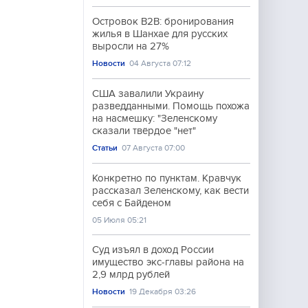
Островок B2B: бронирования
жилья в Шанхае для русских
выросли на 27%
Новости
04 Августа 07:12
США завалили Украину
разведданными. Помощь похожа
на насмешку: "Зеленскому
сказали твёрдое "нет"
Статьи
07 Августа 07:00
Конкретно по пунктам. Кравчук
рассказал Зеленскому, как вести
себя с Байденом
05 Июля 05:21
Суд изъял в доход России
имущество экс-главы района на
2,9 млрд рублей
Новости
19 Декабря 03:26