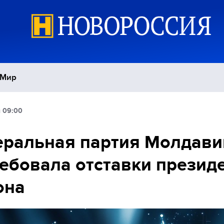
Мир
я 09:00
Политика
С
еральная партия Молдави
Экономика
П
ебовала отставки презид
Спорт
она