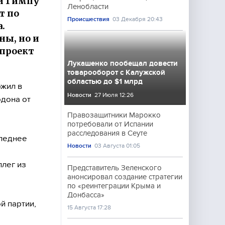
й Гимпу
Ленобласти
т по
Происшествия
03 Декабря 20:43
.
ны, но и
 проект
Лукашенко пообещал довести
товарооборот с Калужской
областью до $1 млрд
жил в
Новости
27 Июля 12:26
одона от
Правозащитники Марокко
потребовали от Испании
расследования в Сеуте
следнее
Новости
03 Августа 01:05
лег из
Представитель Зеленского
анонсировал создание стратегии
по «реинтеграции Крыма и
Донбасса»
й партии,
15 Августа 17:28
.