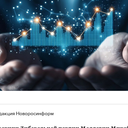
дакция Новоросинформ