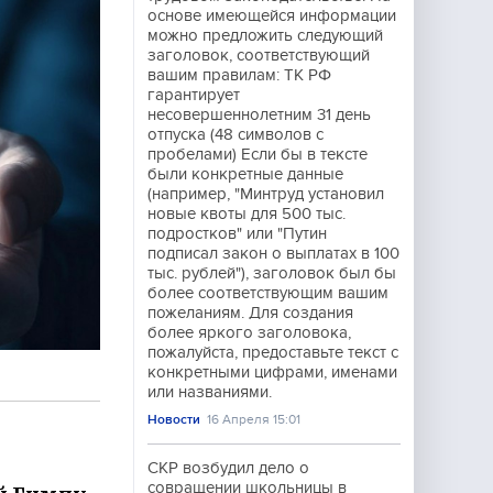
основе имеющейся информации
можно предложить следующий
заголовок, соответствующий
вашим правилам: ТК РФ
гарантирует
несовершеннолетним 31 день
отпуска (48 символов с
пробелами) Если бы в тексте
были конкретные данные
(например, "Минтруд установил
новые квоты для 500 тыс.
подростков" или "Путин
подписал закон о выплатах в 100
тыс. рублей"), заголовок был бы
более соответствующим вашим
пожеланиям. Для создания
более яркого заголовока,
пожалуйста, предоставьте текст с
конкретными цифрами, именами
или названиями.
Новости
16 Апреля 15:01
СКР возбудил дело о
совращении школьницы в