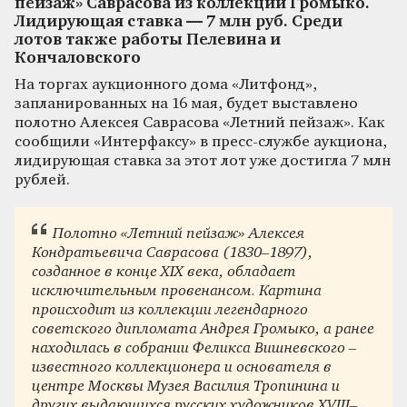
пейзаж» Саврасова из коллекции Громыко.
Лидирующая ставка — 7 млн руб. Среди
лотов также работы Пелевина и
Кончаловского
На торгах аукционного дома «Литфонд»,
запланированных на 16 мая, будет выставлено
полотно Алексея Саврасова «Летний пейзаж». Как
сообщили «Интерфаксу» в пресс-службе аукциона,
лидирующая ставка за этот лот уже достигла 7 млн
рублей.
Полотно «Летний пейзаж» Алексея
Кондратьевича Саврасова (1830–1897),
созданное в конце XIX века, обладает
исключительным провенансом. Картина
происходит из коллекции легендарного
советского дипломата Андрея Громыко, а ранее
находилась в собрании Феликса Вишневского –
известного коллекционера и основателя в
центре Москвы Музея Василия Тропинина и
других выдающихся русских художников XVIII–