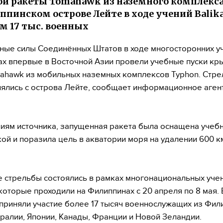
й ракеты Tomahawk из наземного комплекс
ппинском острове Лейте в ходе учений Balika
м 17 тыс. военных
ые силы Соединённых Штатов в ходе многосторонних у
х впервые в Восточной Азии провели учебные пуски кр
ahawk из мобильных наземных комплексов Typhon. Стр
ялись с острова Лейте, сообщает информационное аген
иям источника, запущенная ракета была оснащена учеб
ой и поразила цель в акватории моря на удалении 600 км
 стрельбы состоялись в рамках многонациональных уче
, которые проходили на Филиппинах с 20 апреля по 8 мая. 
приняли участие более 17 тысяч военнослужащих из Фил
ралии, Японии, Канады, Франции и Новой Зеландии.