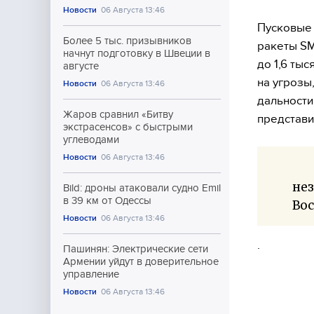
Новости
06 Августа 13:46
Пусковые 
Более 5 тыс. призывников
ракеты SM
начнут подготовку в Швеции в
до 1,6 ты
августе
на угрозы
Новости
06 Августа 13:46
дальности
Жаров сравнил «Битву
представи
экстрасенсов» с быстрыми
углеводами
Новости
06 Августа 13:46
не
Bild: дроны атаковали судно Emil
в 39 км от Одессы
Во
Новости
06 Августа 13:46
.
Пашинян: Электрические сети
Армении уйдут в доверительное
управление
Новости
06 Августа 13:46