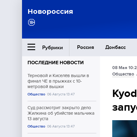
Новороссия
Россия
Донбасс
Рубрики
ПОСЛЕДНИЕ НОВОСТИ
08 Мая 10:2
Ближний Восток
Общество
Терновой и Киселёв вышли в
финал ЧЕ в прыжках с 10-
метровой вышки
Общество
Kyod
Общество
06 Августа 13:47
запу
Культура
Суд рассмотрит закрыто дело
Жилкина об убийстве мальчика
13 августа
Общество
06 Августа 13:47