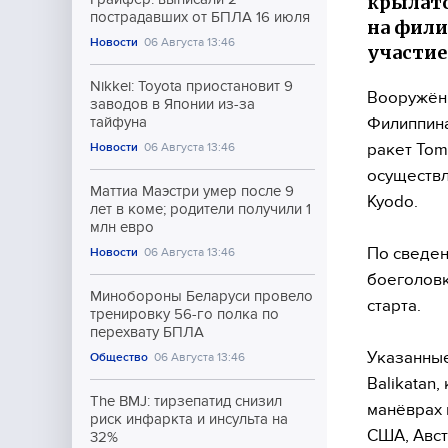
крылато
пострадавших от БПЛА 16 июля
на фили
Новости
06 Августа 13:46
участие
Nikkei: Toyota приостановит 9
Вооружённ
заводов в Японии из-за
Филиппина
тайфуна
ракет Tom
Новости
06 Августа 13:46
осуществл
Маттиа Маэстри умер после 9
Kyodo.
лет в коме; родители получили 1
млн евро
По сведен
Новости
06 Августа 13:46
боеголовк
Минобороны Беларуси провело
старта.
тренировку 56-го полка по
перехвату БПЛА
Указанные
Общество
06 Августа 13:46
Balikatan
The BMJ: тирзепатид снизил
манёврах 
риск инфаркта и инсульта на
США, Авст
32%