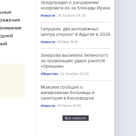
предупредил о расширении
конфликта из-за блокады Ирана
льные
Новости
25 Апреля 04:25
оражения
 внимание
Галушкин: два молодежных
центра откроют в Адыгее в 2026
едней
Новости
05 Мая 19:15
ный
Захарова высмеяла Зеленского
за провокацию удара ракетой
«Орешник»
Общество
22 Ноября 22:40
Моисеев сообщил о
минировании больницы и
санатория в Кисловодске
Новости
09 Июля 10:40
Все новости