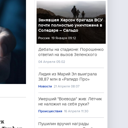
Занявшая Херсон бригада ВСУ
почти полностью уничтожена в
Соледаре – Сальдо
Россия
19 Января 09:12
Дебаты на стадионе: Порошенко
ответил на вызов Зеленского
04 Апреля 05:02
Лидия из Марий Эл выиграла
38,87 млн в «Рапидо Про»
Новости
21 Апреля 08:07
Умерший "Воевода" жив: Лётчик
не наложил на себя руки?
Происшествия
16 Апреля 11:30
ск
Пушилин вручил награды