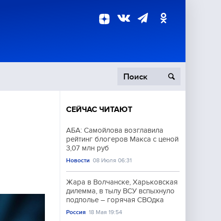
СЕЙЧАС ЧИТАЮТ
пецоперация
АБА: Самойлова возглавила
рейтинг блогеров Макса с ценой
роисшествия
3,07 млн руб
Новости
08 Июля 06:31
Жара в Волчанске, Харьковская
дилемма, в тылу ВСУ вспыхнуло
подполье – горячая СВОдка
Россия
18 Мая 19:54