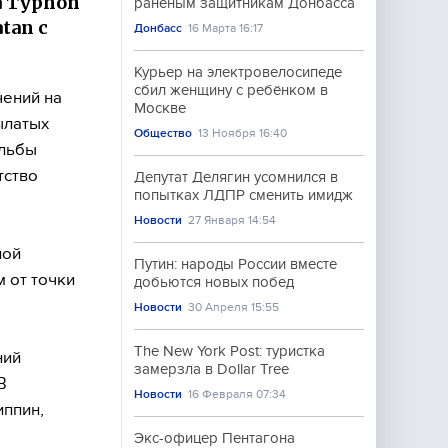
а Typhon
раненым защитникам Донбасса
tan с
Донбасс
16 Марта 16:17
Курьер на электровелосипеде
сбил женщину с ребёнком в
чений на
Москве
ылатых
Общество
13 Ноября 16:40
ельбы
тство
Депутат Делягин усомнился в
попытках ЛДПР сменить имидж
Новости
27 Января 14:54
ной
Путин: народы России вместе
 от точки
добьются новых побед
Новости
30 Апреля 15:55
The New York Post: туристка
ний
замерзла в Dollar Tree
В
Новости
16 Февраля 07:34
иппин,
Экс-офицер Пентагона