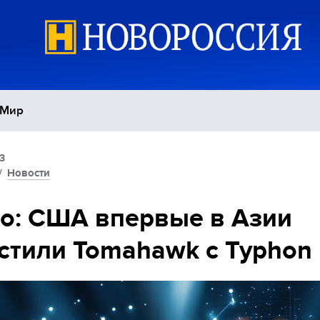
Мир
3
Политика
С
/
Новости
Экономика
П
o: США впервые в Азии
стили Tomahawk с Typhon
Спорт