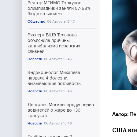
Ректор МГИМО Торкунов:
олимпиадники заняли 57-58%
бюджетных мест
Общество
06 Августа 13:47
Эксперт ВШЭ Тельнова
объяснила причины
каннибализма испанских
слизней
Новости
06 Августа 13:46
Эндокринолог Михалева
назвала 4 болезни,
вызывающие потливость
Новости
06 Августа 13:46
Дептранс Москвы предупредил
водителей о жаре до +30
Автор:
Пе
градусов
Новости
06 Августа 13:46
США впе
Грайфер: выписали 2