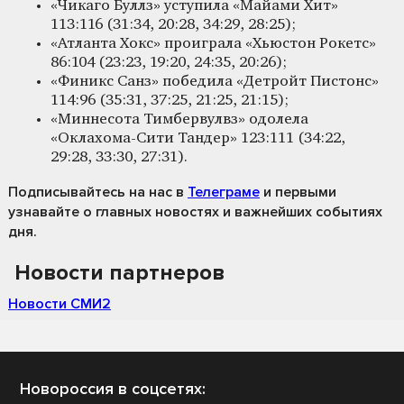
«Чикаго Буллз» уступила «Майами Хит»
113:116 (31:34, 20:28, 34:29, 28:25);
«Атланта Хокс» проиграла «Хьюстон Рокетс»
86:104 (23:23, 19:20, 24:35, 20:26);
«Финикс Санз» победила «Детройт Пистонс»
114:96 (35:31, 37:25, 21:25, 21:15);
«Миннесота Тимбервулвз» одолела
«Оклахома-Сити Тандер» 123:111 (34:22,
29:28, 33:30, 27:31).
Подписывайтесь на нас
в
Телеграме
и первыми
узнавайте о главных новостях и важнейших событиях
дня.
Новости партнеров
Новости СМИ2
Новороссия в соцсетях: