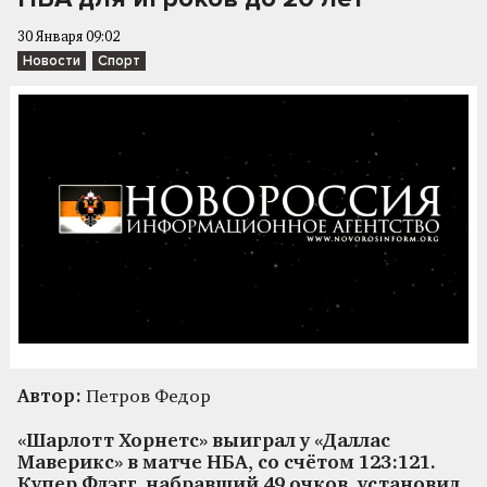
30 Января 09:02
Новости
Спорт
Автор:
Петров Федор
«Шарлотт Хорнетс» выиграл у «Даллас
Маверикс» в матче НБА, со счётом 123:121.
Купер Флэгг, набравший 49 очков, установил