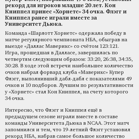
рекорд для игроков младше 20 лет. Кон
Книппел принес «Хорнетс» 34 очка. Флэгг и
Книппел ранее играли вместе за
Университет Дьюка.
Команда «Шарлотт Хорнетс» одержала победу в
матче регулярного чемпионата НБА, обыграв на
выезде «Даллас Маверикс» со счётом 123:121.
Игра, прошедшая в Далласе, завершилась по
четвертям следующим образом: 33:20, 26:38, 34:35,
30:28. В ходе этой встречи наибольшее количество
очков набрал форвард клуба «Маверикс» Купер
Флэгг, выполнивший дабл-дабл с показателями 49
очков и 10 подборов. Лучшим по результативности
у «Хорнетс» стал Кон Книппел, на счету которого
34 очка.
Интересно, что Флэгг и Книппел ещё в
предыдущем сезоне играли вместе в составе
команды Университета Дьюка в NCAA. Этот матч
запомнился и тем, что 19-летний Флэгг установил
рекорд НБА, набрав самое большое количество