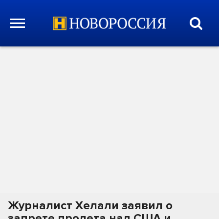
Журналист Хелали заявил о
запрете пролета над США и