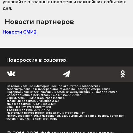
узнавайте о главных новостях и важнейших событиях
дня.
Новости партнеров
Новости СМИ2
Новороссия в соцсетях:
Сетевое издание «Информационное агентство «Новороссия»
зарегистрировано в Федеральной службе по надзору в сфере связи,
информационных технологий и массовых коммуникаций 20 ноября 2019 г.
Свидетельство о регистрации Эл № ФС77-77187.
Учредитель — НАО «Царьград медиа».
«Главный редактор- Лукьянов А.А.»
«Шеф-редактор - Садчиков А.М.»
Email:
mail@novorosinform.org
Телефон: +7 (495) 374-77-73
Настоящий ресурс может содержать материалы 18+.
Использование любых материалов, размещённых на сайте, разрешается при
условии ссылки на сайт агентства.