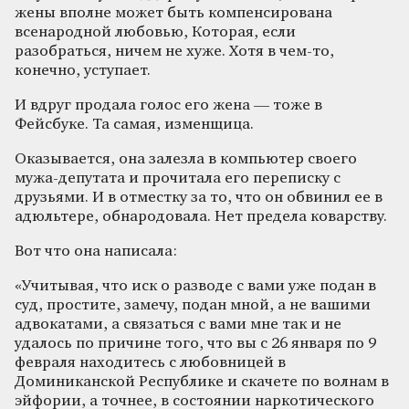
жены вполне может быть компенсирована
всенародной любовью, Которая, если
разобраться, ничем не хуже. Хотя в чем-то,
конечно, уступает.
И вдруг продала голос его жена — тоже в
Фейсбуке. Та самая, изменщица.
Оказывается, она залезла в компьютер своего
мужа-депутата и прочитала его переписку с
друзьями. И в отместку за то, что он обвинил ее в
адюльтере, обнародовала. Нет предела коварству.
Вот что она написала:
«Учитывая, что иск о разводе с вами уже подан в
суд, простите, замечу, подан мной, а не вашими
адвокатами, а связаться с вами мне так и не
удалось по причине того, что вы с 26 января по 9
февраля находитесь с любовницей в
Доминиканской Республике и скачете по волнам в
эйфории, а точнее, в состоянии наркотического