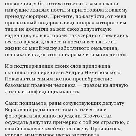
опьянения, я бы хотела ответить вам на ваши
плачущие лживые посты и приготовила к вашему
приезду сюрприз. Примите, пожалуйста, от меня
прощальный подарок в виде пиара» которого вы
так и не достигли за всю свою депутатскую
каденцию, но к которому так усердно стремились
все это время, для чего и носили все пять лет
жизни со мной маску заботливого семьянина,
использовав для этого пиара меня и моих детей».
И в подтверждение своих слов приложила
скриншот из переписки Андрея Немировского.
Показав тем самым полное пренебрежение
базовыми правами человека — правом на личную
жизнь и конфиденциальность.
Сами понимаете, ряды сочувствующих депутату
Верховной рады после такого известия и
фотофакта внезапно поредели. Кто-то стал
осуждать депутата примерно с той же страстью, с
какой накануне клеймил его жену. Проявилось,
короче, изменчивое нутро электората.