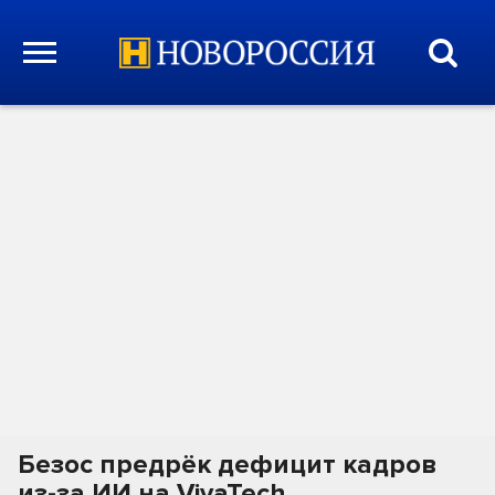
Безос предрёк дефицит кадров
из-за ИИ на VivaTech