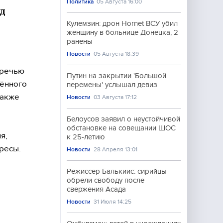
Политика
05 Августа 16:00
ед
и
Кулемзин: дрон Hornet ВСУ убил
женщину в больнице Донецка, 2
ранены
Новости
05 Августа 18:39
 речью
Путин на закрытии 'Большой
нённого
перемены' услышал девиз
также
Новости
03 Августа 17:12
Белоусов заявил о неустойчивой
обстановке на совещании ШОС
я,
к 25-летию
ресы.
Новости
28 Апреля 13:01
Режиссер Балькиис: сирийцы
обрели свободу после
свержения Асада
Новости
31 Июля 14:25