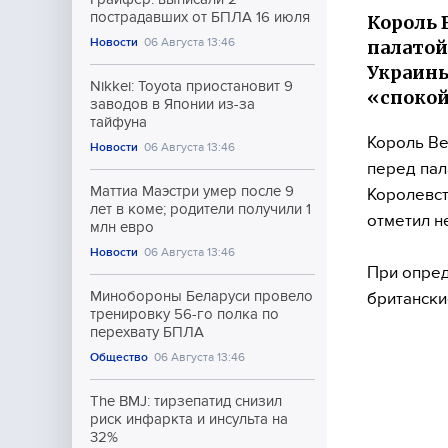
пострадавших от БПЛА 16 июля
Король 
Новости
06 Августа 13:46
палатой
Украины
Nikkei: Toyota приостановит 9
«спокой
заводов в Японии из-за
тайфуна
Король Ве
Новости
06 Августа 13:46
перед пал
Маттиа Маэстри умер после 9
Королевст
лет в коме; родители получили 1
отметил н
млн евро
Новости
06 Августа 13:46
При опред
Минобороны Беларуси провело
британски
тренировку 56-го полка по
перехвату БПЛА
Общество
06 Августа 13:46
The BMJ: тирзепатид снизил
риск инфаркта и инсульта на
32%