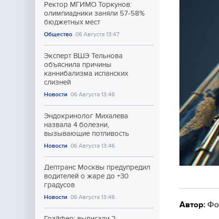
Ректор МГИМО Торкунов:
олимпиадники заняли 57-58%
бюджетных мест
Общество
06 Августа 13:47
Эксперт ВШЭ Тельнова
объяснила причины
каннибализма испанских
слизней
Новости
06 Августа 13:46
Эндокринолог Михалева
назвала 4 болезни,
вызывающие потливость
Новости
06 Августа 13:46
Дептранс Москвы предупредил
водителей о жаре до +30
градусов
Новости
06 Августа 13:46
Автор:
Фо
Грайфер: выписали 2