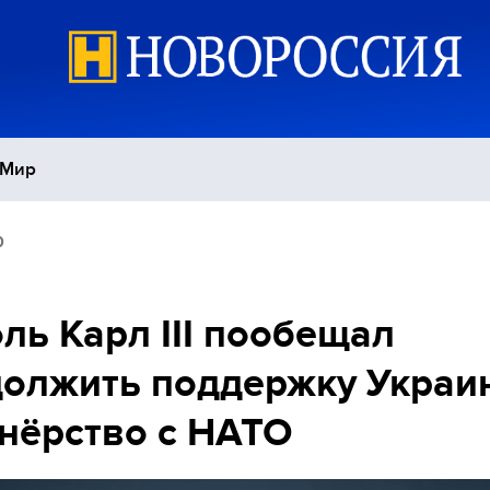
Мир
0
Политика
С
Экономика
П
ль Карл III пообещал
олжить поддержку Украи
Спорт
нёрство с НАТО