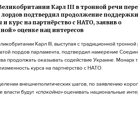
Великобритании Карл III в тронной речи пер
 лордов подтвердил продолжение поддержк
 и курс на партнёрство с НАТО, заявив о
ной» оценке нац интересов
ликобритании Карл III, выступая с традиционной тронной
атой лордов парламента, подтвердил намерение Соеди
ва продолжать оказывать содействие Украине. Монарх 
еизменность курса на партнёрство с НАТО.
елении внешнеполитических шагов, по заявлению корол
е власти будут
«спокойно»
оценивать национальные инте