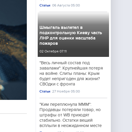
Статьи
06 Августа 05:00
Шмыгаль вылетел в
подконтрольную Киеву часть
ЛНР для оценки масштаба
пожаров
02 Октября 07:11
"Весь личный состав под
завалами": Крупнейшая потеря
на войне. Слиты планы: Крым
будет непригоден для жизни?
СВОдки с фронта
Статьи
27 Ноября 05:00
"Ким переплюнула МММ":
Продавцы потеряли товар, но
штрафы от WB приходят
стабильно. Остатки вещей
всплыли в неожиданном месте