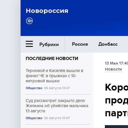
Новороссия
Россия
Донбасс
Рубрики
ПОСЛЕДНИЕ НОВОСТИ
13 Мая 17:4
Ближний Восток
Новости
Терновой и Киселёв вышли в
финал ЧЕ в прыжках с 10-
метровой вышки
Общество
Коро
Общество
06 Августа 13:47
прод
Культура
Суд рассмотрит закрыто дело
Жилкина об убийстве мальчика
парт
13 августа
Общество
06 Августа 13:47