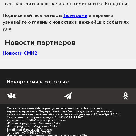
все находятся в шоке из-за отмены гола Кордобы.
Подписывайтесь на нас
в
Телеграме
и первыми
узнавайте о главных новостях и важнейших событиях
дня.
Новости партнеров
Новости СМИ2
Новороссия в соцсетях:
Сетевое издание «Информационное агентство «Новороссия»
зарегистрировано в Федеральной службе по надзору в сфере связи,
информационных технологий и массовых коммуникаций 20 ноября 2019 г.
Свидетельство о регистрации Эл № ФС77-77187.
Учредитель — НАО «Царьград медиа».
«Главный редактор- Лукьянов А.А.»
«Шеф-редактор - Садчиков А.М.»
Email:
mail@novorosinform.org
Телефон: +7 (495) 374-77-73
Настоящий ресурс может содержать материалы 18+.