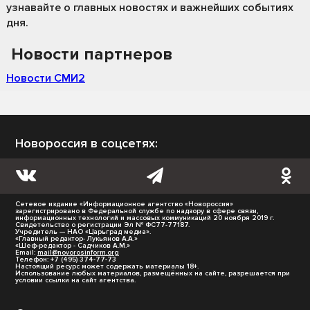
узнавайте о главных новостях и важнейших событиях
дня.
Новости партнеров
Новости СМИ2
Новороссия в соцсетях:
Сетевое издание «Информационное агентство «Новороссия»
зарегистрировано в Федеральной службе по надзору в сфере связи,
информационных технологий и массовых коммуникаций 20 ноября 2019 г.
Свидетельство о регистрации Эл № ФС77-77187.
Учредитель — НАО «Царьград медиа».
«Главный редактор- Лукьянов А.А.»
«Шеф-редактор - Садчиков А.М.»
Email:
mail@novorosinform.org
Телефон: +7 (495) 374-77-73
Настоящий ресурс может содержать материалы 18+.
Использование любых материалов, размещённых на сайте, разрешается при
условии ссылки на сайт агентства.