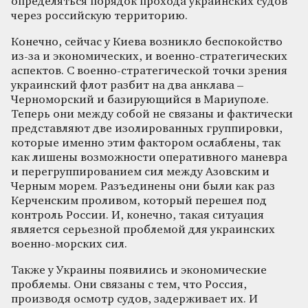
определяться порядок прохода украинских судов
через российскую территорию.
Конечно, сейчас у Киева возникло беспокойство
из-за и экономических, и военно-стратегических
аспектов. С военно-стратегической точки зрения
украинский флот разбит на два анклава –
Черноморский и базирующийся в Мариуполе.
Теперь они между собой не связаны и фактически
представляют две изолированных группировки,
которые именно этим фактором ослаблены, так
как лишены возможности оперативного маневра
и перегруппированием сил между Азовским и
Черным морем. Разъединены они были как раз
Керченским проливом, который перешел под
контроль России. И, конечно, такая ситуация
является серьезной проблемой для украинских
военно-морских сил.
Также у Украины появились и экономические
проблемы. Они связаны с тем, что Россия,
производя осмотр судов, задерживает их. И