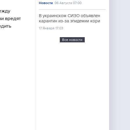
Новости
06 Августа 07:00
между
В украинском СИЗО объявлен
зи вредят
карантин из-за эпидемии кори
едить
17 Января 17:03
Все новости