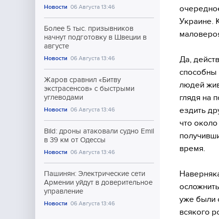
Новости
06 Августа 13:46
очередное
Украине. 
Более 5 тыс. призывников
маловероя
начнут подготовку в Швеции в
августе
Да, дейст
Новости
06 Августа 13:46
способны 
Жаров сравнил «Битву
людей жив
экстрасенсов» с быстрыми
глядя на 
углеводами
ездить др
Новости
06 Августа 13:46
что около
Bild: дроны атаковали судно Emil
получивши
в 39 км от Одессы
время.
Новости
06 Августа 13:46
Наверняка
Пашинян: Электрические сети
Армении уйдут в доверительное
осложнить
управление
уже были 
Новости
06 Августа 13:46
всякого р