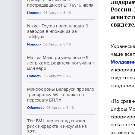
лидерам
пострадавших от БПЛА 16 июля
России.
Новости
06 Августа 13:46
агентст
свидете
Nikkei: Toyota приостановит 9
заводов в Японии из-за
тайфуна
Новости
06 Августа 13:46
Украинска
чаще всег
Маттиа Маэстри умер после 9
Молдавии
лет в коме; родители получили 1
млн евро
информаци
Новости
06 Августа 13:46
свидетель
продолжаю
Минобороны Беларуси провело
тренировку 56-го полка по
перехвату БПЛА
«По сравн
Общество
06 Августа 13:46
цифры Мол
сформиров
The BMJ: тирзепатид снизил
показател
риск инфаркта и инсульта на
32%
активно н