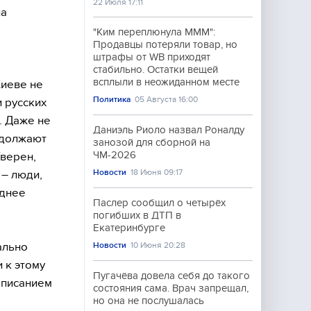
22 Июля 17:11
на
"Ким переплюнула МММ":
Продавцы потеряли товар, но
штрафы от WB приходят
стабильно. Остатки вещей
всплыли в неожиданном месте
Киеве не
Политика
05 Августа 16:00
 русских
. Даже не
Даниэль Риоло назвал Роналду
одолжают
занозой для сборной на
ЧМ-2026
Уверен,
Новости
18 Июня 09:17
 – люди,
еднее
Паслер сообщил о четырёх
погибших в ДТП в
Екатеринбурге
ально
Новости
10 Июня 20:28
 к этому
Пугачёва довела себя до такого
аписанием
состояния сама. Врач запрещал,
но она не послушалась