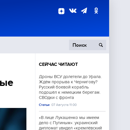
СЕЙЧАС ЧИТАЮТ
пецоперация
Дроны ВСУ долетели до Урала.
ные
Ждём прорыва к Чернигову?
роисшествия
Русский боевой корабль
подошёл к немецким берегам.
СВОдки с фронта
Статьи
07 Августа 11:00
«В лице Лукашенко мы имеем
дело с Путиным»: украинский
дипломат увидел «кремлёвский