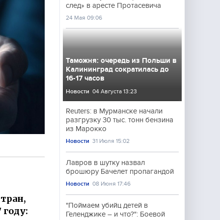
след» в аресте Протасевича
24 Мая 09:06
Таможня: очередь из Польши в
Калининград сократилась до
16-17 часов
Новости
04 Августа 13:23
Reuters: в Мурманске начали
разгрузку 30 тыс. тонн бензина
из Марокко
Новости
31 Июля 15:02
Лавров в шутку назвал
брошюру Бачелет пропагандой
Новости
08 Июня 17:46
тран,
"Поймаем убийц детей в
 году:
Геленджике – и что?": Боевой