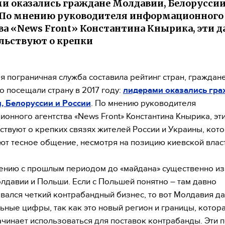
и оказались граждане Молдавии, Белоруссии
 По мнению руководителя информационного
ва «News Front» Константина Кнырика, эти 
льствуют о крепки
я пограничная служба составила рейтинг стран, граждан
о посещали страну в 2017 году:
лидерами оказались гра
, Белоруссии и России
. По мнению руководителя
онного агентства «News Front» Константина Кнырика, эт
ствуют о крепких связях жителей России и Украины, кот
т тесное общение, несмотря на позицию киевской власт
ению с прошлым периодом до «майдана» существенно и
давии и Польши. Если с Польшей понятно – там давно
ался четкий контрабандный бизнес, то вот Молдавия да
ьные цифры, так как это новый регион и границы, котор
ачинает использоваться для поставок контрабанды. Эти 