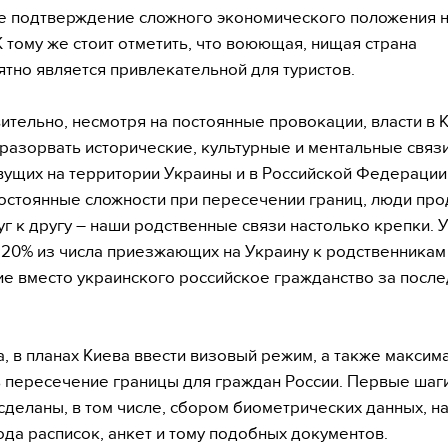
 подтверждение сложного экономического положения 
К тому же стоит отметить, что воюющая, нищая страна
тно является привлекательной для туристов.
вительно, несмотря на постоянные провокации, власти в 
разорвать исторические, культурные и ментальные связи
ущих на территории Украины и в Российской Федерации
постоянные сложности при пересечении границ, люди пр
уг к другу – наши родственные связи настолько крепки. 
 20% из числа приезжающих на Украину к родственникам
е вместо украинского российское гражданство за посл
, в планах Киева ввести визовый режим, а также максим
 пересечение границы для граждан России. Первые шаги
сделаны, в том числе, сбором биометрических данных, н
ода расписок, анкет и тому подобных документов.