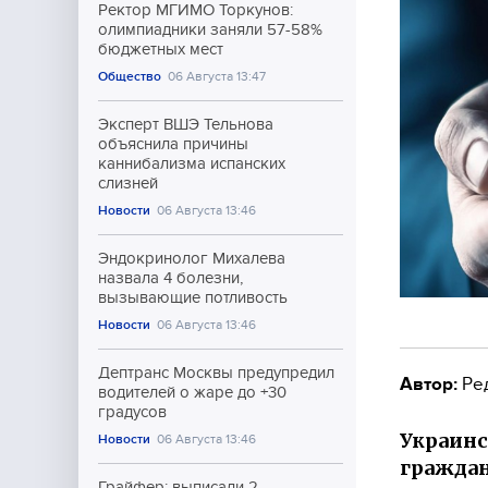
Ректор МГИМО Торкунов:
олимпиадники заняли 57-58%
бюджетных мест
Общество
06 Августа 13:47
Эксперт ВШЭ Тельнова
объяснила причины
каннибализма испанских
слизней
Новости
06 Августа 13:46
Эндокринолог Михалева
назвала 4 болезни,
вызывающие потливость
Новости
06 Августа 13:46
Дептранс Москвы предупредил
Автор:
Ре
водителей о жаре до +30
градусов
Украинс
Новости
06 Августа 13:46
граждан
Грайфер: выписали 2