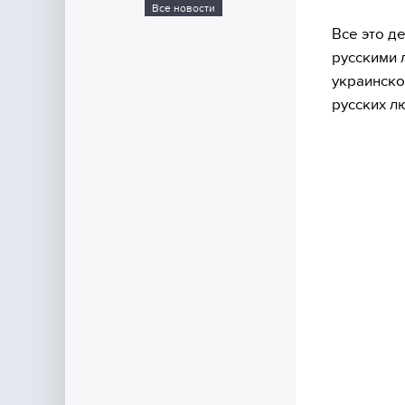
Все новости
Все это д
русскими 
украинско
русских лю