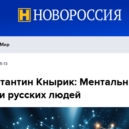
Мир
5:13
Политика
С
тантин Кнырик: Менталь
Экономика
П
и русских людей
Спорт