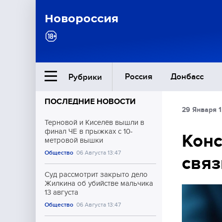
Новороссия
Россия
Донбасс
Рубрики
ПОСЛЕДНИЕ НОВОСТИ
29 Января 1
Ближний Восток
Терновой и Киселёв вышли в
финал ЧЕ в прыжках с 10-
Конс
метровой вышки
Общество
Общество
06 Августа 13:47
связ
Культура
Суд рассмотрит закрыто дело
Жилкина об убийстве мальчика
13 августа
Общество
06 Августа 13:47