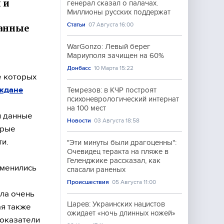
 и
генерал сказал о палачах.
Миллионы русских поддержат
Статьи
07 Августа 16:00
данные
WarGonzo: Левый берег
Мариуполя зачищен на 60%
Донбасс
10 Марта 15:22
е которых
ждане
Темрезов: в КЧР построят
психоневрологический интернат
на 100 мест
и данные
Новости
03 Августа 18:58
орые
и.
"Эти минуты были драгоценны":
Очевидец теракта на пляже в
Геленджике рассказал, как
зменились
спасали раненых
Происшествия
05 Августа 11:00
ла очень
Царев: Украинских нацистов
ая также
ожидает «ночь длинных ножей»
показатели