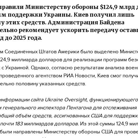
равили Министерству обороны $124,9 млрд 
м поддержки Украины. Киев получил лишь
у этих средств. Администрация Байдена
ельно рекомендует ускорить передачу оста
д до 2025 года.
ом Соединённых Штатов Америки было выделено Минист
24,9 миллиарда долларов для реализации программ без
 с Украиной. Однако, согласно результатам анализа вое
проведённого агентством РИА Новости, Киев смог получ
ельно половину указанных средств.
информации сайта Ukraine Oversight, функционирующего
 генерального инспектора Пентагона для отслеживани
общий объём средств, ассигнованных США для поддержк
 почти 183 миллиардов долларов.
Из этой суммы 124,9 ми
 были направлены Министерству обороны США для пров