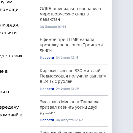
ругим
ОДКБ официально направила
 помощи.
миротворческие силы в
Казахстан
ллиардов
06 Января 10:44
жения и
Ефимов: три ТПМК начали
проходку перегонов Троицкой
линии
идентских
Новости
04 Июля 12:16
е в
Кирюхин: свыше 830 жителей
Подмосковья получили выплату
в 24 тыс рублей
Новости
24 Июля 13:25
ая в
Экс-глава Минюста Таиланда
передачу
призвал казнить убийц двух
русских
номочий в
Новости
04 Августа 12:42