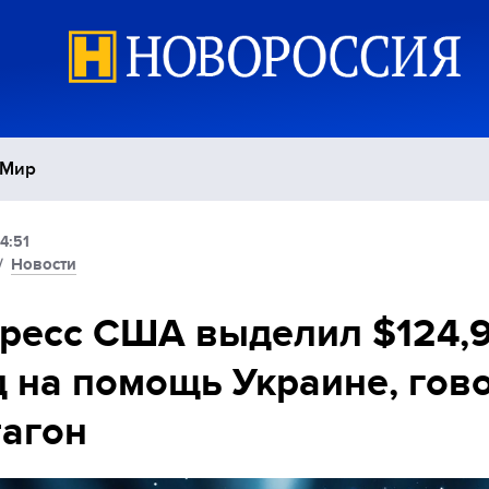
Мир
4:51
Политика
С
/
Новости
Экономика
П
ресс США выделил $124,
 на помощь Украине, гов
Спорт
агон