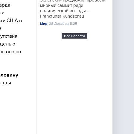
Зеленский предложил провести
арда
мирный саммит ради
политической выгоды –
ых
Frankfurter Rundschau
сти США в
Мир
28 Декабря 11:25
n
утствия
Все новости
 целью
нгтона по
оловину
ы для