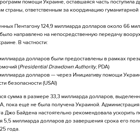
рограмм помощи Украине, оставшаяся часть поступила д
м страны, ответственным за координацию гуманитарной
нных Пентагону 124,9 миллиарда долларов около 66 ми
было направлено на непосредственную передачу воору
раине. В частности:
 миллиарда долларов были предоставлены в рамках през
омочий (
Presidential Drawdown Authority
, PDA)
 миллиарда долларов — через Инициативу помощи Украин
сти безопасности (USAI)
вся сумма в размере 33,3 миллиарда долларов, выделенн
A, пока ещё не была получена Украиной. Администрация
а Джо Байдена настоятельно рекомендовала ускорить 
я 5,5 миллиарда долларов до завершения срока его пол
25 года.