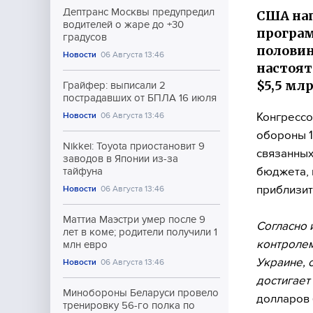
Дептранс Москвы предупредил
США нап
водителей о жаре до +30
програм
градусов
половин
Новости
06 Августа 13:46
настоят
$5,5 млр
Грайфер: выписали 2
пострадавших от БПЛА 16 июля
Конгресс
Новости
06 Августа 13:46
обороны 1
Nikkei: Toyota приостановит 9
связанных
заводов в Японии из-за
бюджета, 
тайфуна
приблизит
Новости
06 Августа 13:46
Маттиа Маэстри умер после 9
Согласно 
лет в коме; родители получили 1
контролем
млн евро
Украине, 
Новости
06 Августа 13:46
достигает
Минобороны Беларуси провело
долларов
тренировку 56-го полка по