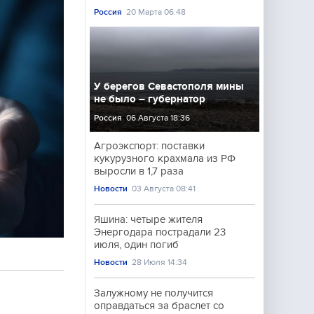
Россия
20 Марта 06:48
У берегов Севастополя мины
не было – губернатор
Россия
06 Августа 18:36
Агроэкспорт: поставки
кукурузного крахмала из РФ
выросли в 1,7 раза
Новости
03 Августа 08:41
Яшина: четыре жителя
Энергодара пострадали 23
июля, один погиб
Новости
28 Июля 14:34
Залужному не получится
оправдаться за браслет со