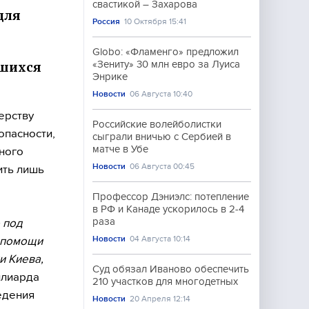
свастикой – Захарова
для
Россия
10 Октября 15:41
Globo: «Фламенго» предложил
«Зениту» 30 млн евро за Луиса
вшихся
Энрике
Новости
06 Августа 10:40
ерству
Российские волейболистки
опасности,
сыграли вничью с Сербией в
матче в Убе
нного
Новости
06 Августа 00:45
ить лишь
Профессор Дэниэлс: потепление
в РФ и Канаде ускорилось в 2-4
раза
 под
Новости
04 Августа 10:14
я помощи
и Киева,
Суд обязал Иваново обеспечить
ллиарда
210 участков для многодетных
едения
Новости
20 Апреля 12:14