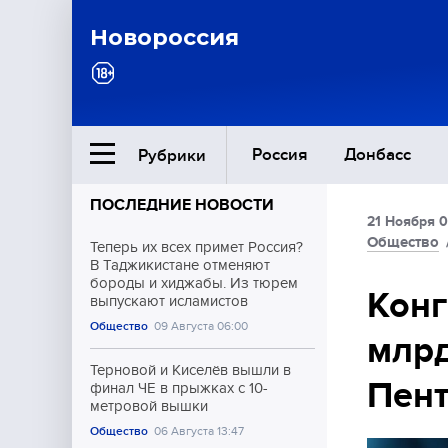
Новороссия
Россия
Донбасс
Рубрики
ПОСЛЕДНИЕ НОВОСТИ
21 Ноября 0
Ближний Восток
Общество
Теперь их всех примет Россия?
В Таджикистане отменяют
бороды и хиджабы. Из тюрем
Общество
Конг
выпускают исламистов
Общество
09 Августа 06:00
млрд
Культура
Терновой и Киселёв вышли в
Пент
финал ЧЕ в прыжках с 10-
метровой вышки
Общество
06 Августа 13:47