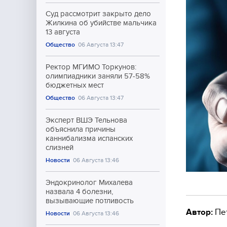
Суд рассмотрит закрыто дело
Жилкина об убийстве мальчика
13 августа
Общество
06 Августа 13:47
Ректор МГИМО Торкунов:
олимпиадники заняли 57-58%
бюджетных мест
Общество
06 Августа 13:47
Эксперт ВШЭ Тельнова
объяснила причины
каннибализма испанских
слизней
Новости
06 Августа 13:46
Эндокринолог Михалева
назвала 4 болезни,
вызывающие потливость
Автор:
Пе
Новости
06 Августа 13:46