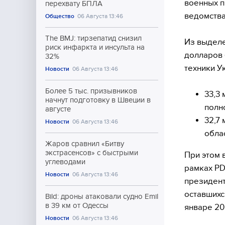
военных п
перехвату БПЛА
ведомства
Общество
06 Августа 13:46
The BMJ: тирзепатид снизил
Из выделе
риск инфаркта и инсульта на
долларов 
32%
техники Ук
Новости
06 Августа 13:46
Более 5 тыс. призывников
33,3
начнут подготовку в Швеции в
полн
августе
32,7
Новости
06 Августа 13:46
обла
Жаров сравнил «Битву
экстрасенсов» с быстрыми
При этом 
углеводами
рамках PD
Новости
06 Августа 13:46
президент
оставшихс
Bild: дроны атаковали судно Emil
в 39 км от Одессы
январе 20
Новости
06 Августа 13:46