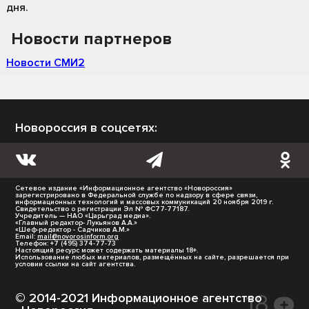
дня.
Новости партнеров
Новости СМИ2
Новороссия в соцсетях:
Сетевое издание «Информационное агентство «Новороссия»
зарегистрировано в Федеральной службе по надзору в сфере связи,
информационных технологий и массовых коммуникаций 20 ноября 2019 г.
Свидетельство о регистрации Эл № ФС77-77187.
Учредитель — НАО «Царьград медиа».
«Главный редактор- Лукьянов А.А.»
«Шеф-редактор - Садчиков А.М.»
Email:
mail@novorosinform.org
Телефон: +7 (495) 374-77-73
Настоящий ресурс может содержать материалы 18+.
Использование любых материалов, размещённых на сайте, разрешается при
условии ссылки на сайт агентства.
© 2014-2021 Информационное агентство