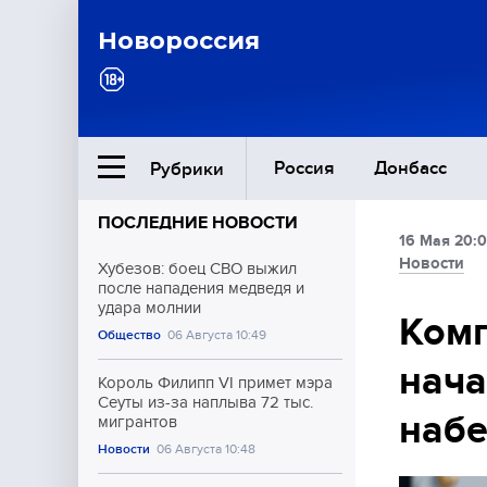
Новороссия
Россия
Донбасс
Рубрики
ПОСЛЕДНИЕ НОВОСТИ
16 Мая 20:
Ближний Восток
Новости
Хубезов: боец СВО выжил
после нападения медведя и
удара молнии
Общество
Комп
Общество
06 Августа 10:49
нача
Культура
Король Филипп VI примет мэра
Сеуты из-за наплыва 72 тыс.
наб
мигрантов
Новости
06 Августа 10:48