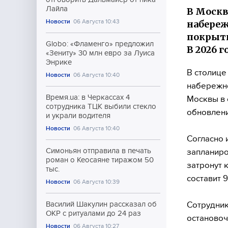
Лайла
В Москв
Новости
06 Августа 10:43
набереж
покрыти
Globo: «Фламенго» предложил
В 2026 
«Зениту» 30 млн евро за Луиса
Энрике
В столице
Новости
06 Августа 10:40
набережно
Время.ua: в Черкассах 4
Москвы в 
сотрудника ТЦК выбили стекло
обновлени
и украли водителя
Новости
06 Августа 10:40
Согласно 
Симоньян отправила в печать
запланиро
роман о Кеосаяне тиражом 50
затронут 
тыс.
составит 
Новости
06 Августа 10:39
Сотрудник
Василий Шакулин рассказал об
ОКР с ритуалами до 24 раз
остановоч
Новости
06 Августа 10:27