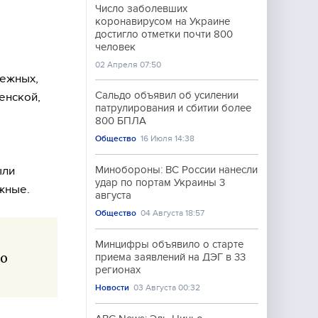
Число заболевших
коронавирусом на Украине
достигло отметки почти 800
человек
02 Апреля 07:50
режных,
Сальдо объявил об усилении
енской,
патрулирования и сбитии более
800 БПЛА
Общество
16 Июля 14:38
ыли
Минобороны: ВС России нанесли
удар по портам Украины 3
жные.
августа
Общество
04 Августа 18:57
Минцифры объявило о старте
но
приема заявлений на ДЭГ в 33
регионах
Новости
03 Августа 00:32