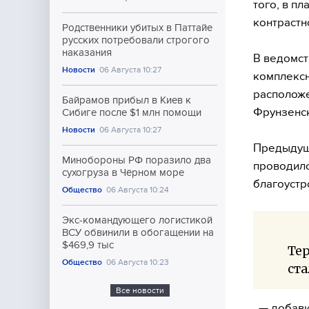
того, в п
контрастн
Родственники убитых в Паттайе
русских потребовали строгого
наказания
В ведомст
Новости
06 Августа 10:27
комплексн
расположе
Байрамов прибыл в Киев к
Фрунзенск
Сибиге после $1 млн помощи
Новости
06 Августа 10:27
Предыдущ
Минобороны РФ поразило два
проводило
сухогруза в Чёрном море
благоустр
Общество
06 Августа 10:24
Экс-командующего логистикой
ВСУ обвинили в обогащении на
$469,9 тыс
Тер
Общество
06 Августа 10:23
ст
Все новости
, — добав