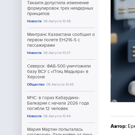
Такаити допустила изменение
формулировок трех неядерных
принципов
Новости
06 Августа 10:48
Минтранс Казахстана сообщил о
первом полете EH216-S с
пассажирами
Новости
06 Августа 10:47
Северск: ФАБ-500 уничтожили
базу ВСУ с «Птиц Мадьяра» в
Херсоне
Общество
06 Августа 10:45
МЧС: в горах Кабардино-
Балкарии с начала 2026 года
погибли 12 человек
Новости
06 Августа 10:44
Автор:
Ер
Мария Мартин попыталась
отговорить Дальмайер от пика