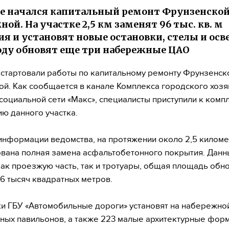
е начался капитальный ремонт Фрунзенско
ной. На участке 2,5 км заменят 96 тыс. кв. м
я и установят новые остановки, стелы и осв
году обновят еще три набережные ЦАО
 стартовали работы по капитальному ремонту Фрунзенск
й. Как сообщается в канале Комплекса городского хозя
социальной сети «Макс», специалисты приступили к комп
ю данного участка.
информации ведомства, на протяжении около 2,5 киломе
вана полная замена асфальтобетонного покрытия. Дан
как проезжую часть, так и тротуары, общая площадь обн
96 тысяч квадратных метров.
и ГБУ «Автомобильные дороги» установят на набережной
ных павильонов, а также 223 малые архитектурные фор