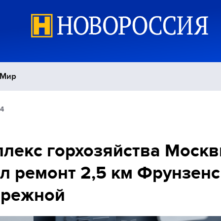
Мир
04
Политика
С
Экономика
П
лекс горхозяйства Моск
л ремонт 2,5 км Фрунзен
Спорт
ережной