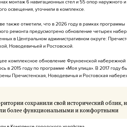
ланах монтаж 6 навигационных стел и 55 опор наружного и
ого освещения, уточнили в комплексе.
ве также отметили, что в 2026 году в рамках программы
ого ремонта предусмотрено обновление четырех набе
нных в Центральном административном округе: Пречист
ой, Новодевичьей и Ростовской.
ее комплексное обновление Фрунзенской набережной
сь в 2015 году по программе «Моя улица». В 2017 году б
оены Пречистенская, Новодевичья и Ростовская набере
ритории сохранили свой исторический облик, 
али более функциональными и комфортными
или в Комплексе городского хозяйства.