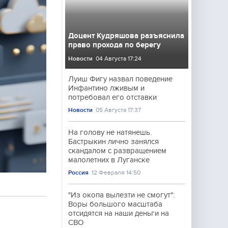
Доцент Кудряшова разъяснила
право прохода по берегу
Новости
04 Августа 17:24
Луиш Фигу назвал поведение
Инфантино лживым и
потребовал его отставки
Новости
05 Августа 17:37
На голову не натянешь.
Бастрыкин лично занялся
скандалом с развращением
малолетних в Луганске
Россия
12 Февраля 14:50
"Из окопа вылезти не смогут":
Воры большого масштаба
отсидятся на наши деньги на
СВО