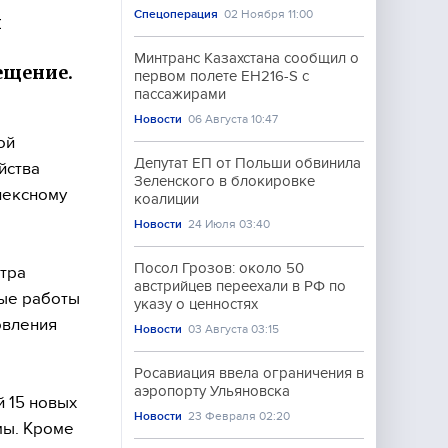
Спецоперация
02 Ноября 11:00
й
Минтранс Казахстана сообщил о
ещение.
первом полете EH216-S с
пассажирами
Новости
06 Августа 10:47
ой
Депутат ЕП от Польши обвинила
йства
Зеленского в блокировке
лексному
коалиции
Новости
24 Июля 03:40
Посол Грозов: около 50
тра
австрийцев переехали в РФ по
ные работы
указу о ценностях
овления
Новости
03 Августа 03:15
Росавиация ввела ограничения в
аэропорту Ульяновска
 15 новых
Новости
23 Февраля 02:20
мы. Кроме