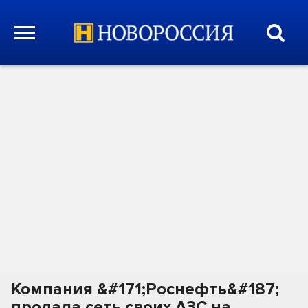
Компания &#171;Роснефть&#187;
продала сеть своих АЗС на