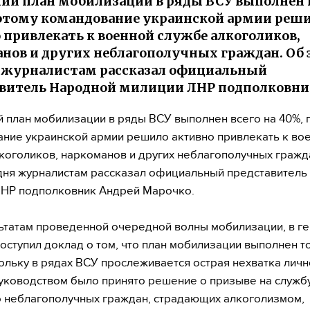
ий план мобилизации в ряды ВСУ выполнен в
этому командование украинской армии реш
 привлекать к военной службе алкоголиков,
нов и других неблагополучных граждан. Об 
 журналистам рассказал официальный
витель Народной милиции ЛНР подполковни
 план мобилизации в ряды ВСУ выполнен всего на 40%, 
ние украинской армии решило активно привлекать к во
коголиков, наркоманов и других неблагополучных гражд
дня журналистам рассказал официальный представитель
ЛНР подполковник Андрей Марочко.
ьтатам проведенной очередной волны мобилизации, в г
оступил доклад о том, что план мобилизации выполнен т
ольку в рядах ВСУ прослеживается острая нехватка личн
руководством было принято решение о призыве на служб
 неблагополучных граждан, страдающих алкоголизмом,