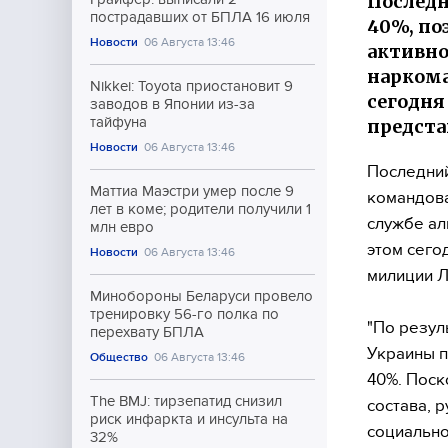
Последн
пострадавших от БПЛА 16 июля
40%, по
Новости
06 Августа 13:46
активно
наркома
Nikkei: Toyota приостановит 9
сегодня
заводов в Японии из-за
тайфуна
предста
Новости
06 Августа 13:46
Последний
Маттиа Маэстри умер после 9
командова
лет в коме; родители получили 1
службе ал
млн евро
этом сего
Новости
06 Августа 13:46
милиции 
Минобороны Беларуси провело
тренировку 56-го полка по
"По резул
перехвату БПЛА
Украины п
Общество
06 Августа 13:46
40%. Поск
The BMJ: тирзепатид снизил
состава, 
риск инфаркта и инсульта на
социально
32%