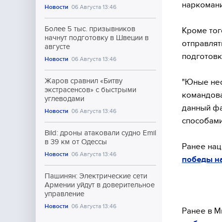
наркомани
Новости
06 Августа 13:46
Более 5 тыс. призывников
Кроме тог
начнут подготовку в Швеции в
отправлят
августе
подготовк
Новости
06 Августа 13:46
Жаров сравнил «Битву
"Юные нео
экстрасенсов» с быстрыми
командова
углеводами
данный фа
Новости
06 Августа 13:46
способами
Bild: дроны атаковали судно Emil
в 39 км от Одессы
Ранее нац
Новости
06 Августа 13:46
победы н
Пашинян: Электрические сети
Армении уйдут в доверительное
управление
Новости
06 Августа 13:46
Ранее в М