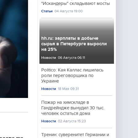
"Искандеры" складывают мосты
Статьи
04 Августа 19:00
hh.ru: зарплаты в добыче
сырья в Петербурге выросли
на 25%
Новости
06 Августа 06:11
Politico: Кая Каллас лишилась
роли переговорщика по
Украине
Новости
18 Мая 09:31
Пожар на химскладе в
Гандрейндже вынудил 30 тыс.
человек остаться дома
Новости
02 Августа 15:23
Тренин: суверенитет Германии и