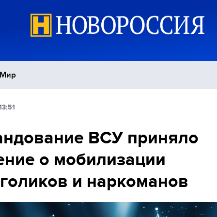
Мир
13:51
Политика
С
андование ВСУ приняло
Экономика
П
ние о мобилизации
Спорт
голиков и наркоманов