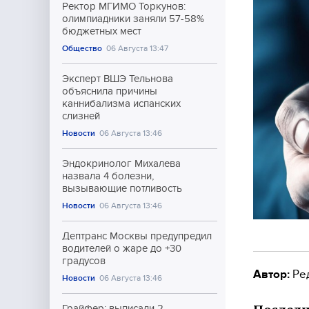
Ректор МГИМО Торкунов:
олимпиадники заняли 57-58%
бюджетных мест
Общество
06 Августа 13:47
Эксперт ВШЭ Тельнова
объяснила причины
каннибализма испанских
слизней
Новости
06 Августа 13:46
Эндокринолог Михалева
назвала 4 болезни,
вызывающие потливость
Новости
06 Августа 13:46
Дептранс Москвы предупредил
водителей о жаре до +30
градусов
Автор:
Ре
Новости
06 Августа 13:46
Грайфер: выписали 2