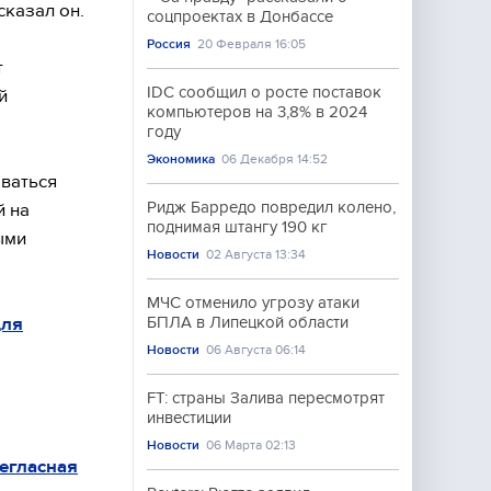
сказал он.
соцпроектах в Донбассе
Россия
20 Февраля 16:05
т
IDC сообщил о росте поставок
й
компьютеров на 3,8% в 2024
году
Экономика
06 Декабря 14:52
ваться
Ридж Барредо повредил колено,
й на
поднимая штангу 190 кг
ыми
Новости
02 Августа 13:34
МЧС отменило угрозу атаки
для
БПЛА в Липецкой области
Новости
06 Августа 06:14
FT: страны Залива пересмотрят
инвестиции
Новости
06 Марта 02:13
егласная