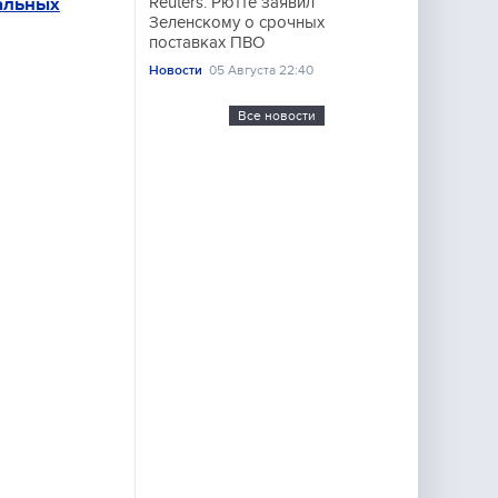
иальных
Reuters: Рютте заявил
Зеленскому о срочных
поставках ПВО
Новости
05 Августа 22:40
Все новости