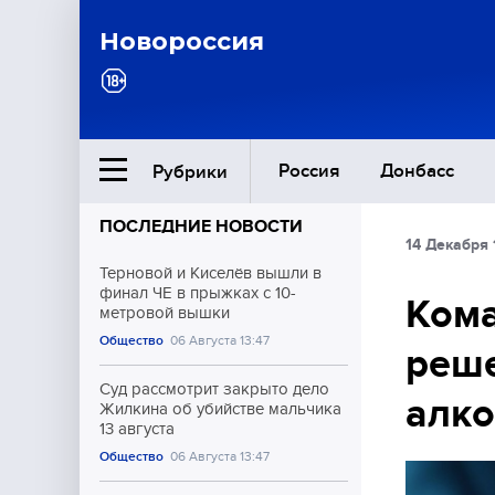
Новороссия
Россия
Донбасс
Рубрики
ПОСЛЕДНИЕ НОВОСТИ
14 Декабря 
Ближний Восток
Терновой и Киселёв вышли в
финал ЧЕ в прыжках с 10-
Ком
метровой вышки
Общество
Общество
06 Августа 13:47
реше
Культура
Суд рассмотрит закрыто дело
алко
Жилкина об убийстве мальчика
13 августа
Общество
06 Августа 13:47