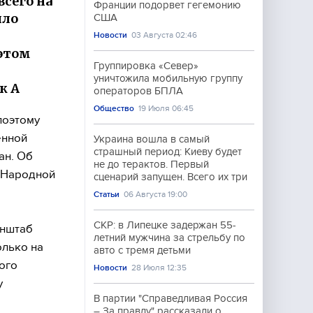
сего на
Франции подорвет гегемонию
ило
США
Новости
03 Августа 02:46
этом
Группировка «Север»
уничтожила мобильную группу
к А
операторов БПЛА
Общество
19 Июля 06:45
поэтому
енной
Украина вошла в самый
страшный период: Киеву будет
ан. Об
не до терактов. Первый
 Народной
сценарий запущен. Всего их три
Статьи
06 Августа 19:00
СКР: в Липецке задержан 55-
енштаб
летний мужчина за стрельбу по
олько на
авто с тремя детьми
ого
Новости
28 Июля 12:35
у
В партии "Справедливая Россия
– За правду" рассказали о