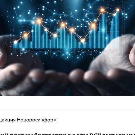
дакция Новоросинформ