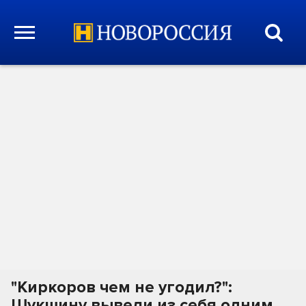
"Киркоров чем не угодил?":
Шукшину вывели из себя одним