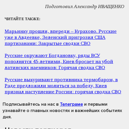
Подготовил Александр ИВАЩЕНКО
ЧИТАЙТЕ ТАКЖЕ:
Марьинку прошли, впереди – Курахово. Русские
уже в Авдеевке, Зеленский пригрозил США
партизанами: Закрытые сводки СВО
Русские окружают Богдановку, ряды ВСУ
пополнятся 45-летними, Киев бросает на убой
латинских наемников: Горячая сводка СВО
Русские выкуривают противника термобаром, в
Раде предложили молиться за победу, Киев
признал наступление России: горячая сводка СВО
Подписывайтесь на нас
в
Телеграме
и первыми
узнавайте о главных новостях и важнейших событиях
дня.