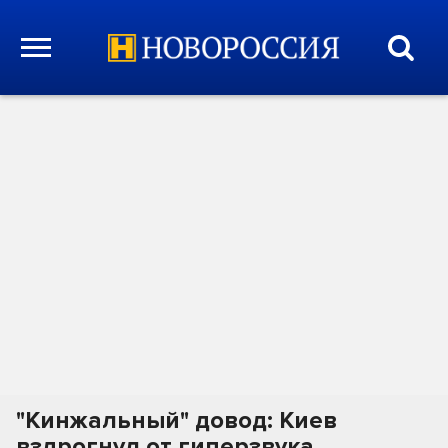
"Кинжальный" довод: Киев
вздрогнул от гиперзвука.