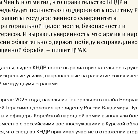
 Чен Ын отметил, что правительство КНДР и
редь будет полностью поддерживать политику 
 защиты государственного суверенитета,
риториальной целостности, безопасности и
ересов. И выразил уверенность, что армия и на
сии обязательно одержат победу в справедливо
щенной борьбе, – пишет ЦТАК.
ается, лидер КНДР также выразил признательность рук
 искренние усилия, направленные на развитие союзничес
 между двумя странами.
апреле 2025 года, начальник Генерального штаба Воору
й Герасимов доложил президенту России Владимиру Пути
ты и офицеры Корейской народной армии выполняли бо
вместно с российскими военнослужащими в Курской обла
я, что спецназ КНДР принимал участие в отражении вто