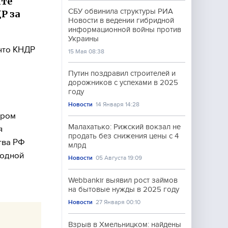
ите
СБУ обвинила структуры РИА
Р за
Новости в ведении гибридной
информационной войны против
Украины
что КНДР
15 Мая 08:38
Путин поздравил строителей и
дорожников с успехами в 2025
году
Новости
14 Января 14:28
тром
Малахатько: Рижский вокзал не
я
продать без снижения цены с 4
тва РФ
млрд
родной
Новости
05 Августа 19:09
Webbankir выявил рост займов
на бытовые нужды в 2025 году
Новости
27 Января 00:10
Взрыв в Хмельницком: найдены