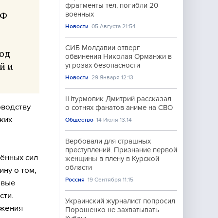
фрагменты тел, погибли 20
военных
РФ
Новости
05 Августа 21:54
СИБ Молдавии отверг
род
обвинения Николая Орманжи в
й и
угрозах безопасности
Новости
29 Января 12:13
Штурмовик Дмитрий рассказал
оводству
о сотнях фанатов аниме на СВО
ких
Общество
14 Июля 13:14
Вербовали для страшных
преступлений. Признание первой
жённых сил
женщины в плену в Курской
области
ну о том,
Россия
19 Сентября 11:15
евые
сти.
Украинский журналист попросил
ржения
Порошенко не захватывать