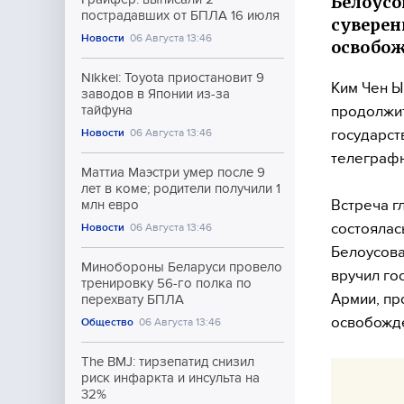
Белоусо
пострадавших от БПЛА 16 июля
суверен
Новости
06 Августа 13:46
освобож
Nikkei: Toyota приостановит 9
Ким Чен Ы
заводов в Японии из-за
продолжит
тайфуна
государст
Новости
06 Августа 13:46
телеграфн
Маттиа Маэстри умер после 9
лет в коме; родители получили 1
Встреча г
млн евро
состоялас
Новости
06 Августа 13:46
Белоусова
Минобороны Беларуси провело
вручил го
тренировку 56-го полка по
Армии, пр
перехвату БПЛА
освобожде
Общество
06 Августа 13:46
The BMJ: тирзепатид снизил
риск инфаркта и инсульта на
32%