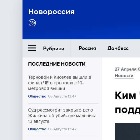
Новороссия
Россия
Донбасс
Рубрики
ПОСЛЕДНИЕ НОВОСТИ
27 Апреля 
Ближний Восток
Новости
Терновой и Киселёв вышли в
финал ЧЕ в прыжках с 10-
метровой вышки
Общество
Ким 
Общество
06 Августа 13:47
подд
Культура
Суд рассмотрит закрыто дело
Жилкина об убийстве мальчика
13 августа
Общество
06 Августа 13:47