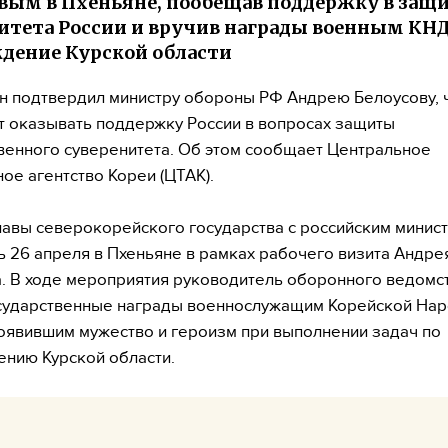
вым в Пхеньяне, пообещав поддержку в защ
итета России и вручив награды военным КНД
дение Курской области
н подтвердил министру обороны РФ Андрею Белоусову, 
 оказывать поддержку России в вопросах защиты
венного суверенитета. Об этом сообщает Центральное
ое агентство Кореи (ЦТАК).
лавы северокорейского государства с российским минис
ь 26 апреля в Пхеньяне в рамках рабочего визита Андре
. В ходе мероприятия руководитель оборонного ведомс
сударственные награды военнослужащим Корейской На
оявившим мужество и героизм при выполнении задач по
нию Курской области.