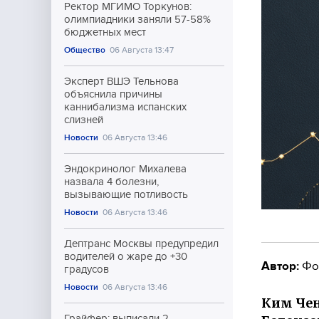
Ректор МГИМО Торкунов:
олимпиадники заняли 57-58%
бюджетных мест
Общество
06 Августа 13:47
Эксперт ВШЭ Тельнова
объяснила причины
каннибализма испанских
слизней
Новости
06 Августа 13:46
Эндокринолог Михалева
назвала 4 болезни,
вызывающие потливость
Новости
06 Августа 13:46
Дептранс Москвы предупредил
водителей о жаре до +30
Автор:
Фо
градусов
Новости
06 Августа 13:46
Ким Чен
Грайфер: выписали 2