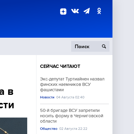
СЕЙЧАС ЧИТАЮТ
пецоперация
Экс-депутат Туртиайнен назвал
финских наемников ВСУ
роисшествия
а в
фашистами
Новости
04 Августа 02:40
сти
50-й бригаде ВСУ запретили
носить форму в Черниговской
области
Общество
02 Августа 22:22