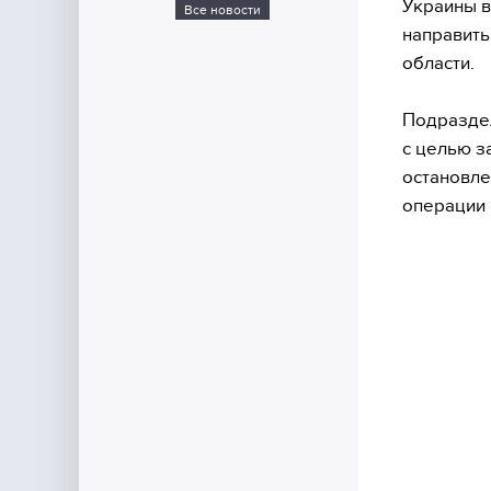
Украины в
Все новости
направить
области.
Подраздел
с целью з
остановле
операции 