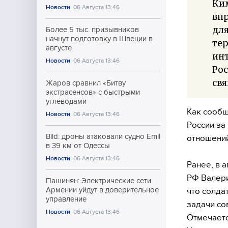
Ким
Новости
06 Августа 13:46
вп
для
Более 5 тыс. призывников
начнут подготовку в Швеции в
тер
августе
инт
Новости
06 Августа 13:46
Рос
свя
Жаров сравнил «Битву
экстрасенсов» с быстрыми
углеводами
Как сообщ
Новости
06 Августа 13:46
России за
Bild: дроны атаковали судно Emil
отношений
в 39 км от Одессы
Новости
06 Августа 13:46
Ранее, в 
РФ Валери
Пашинян: Электрические сети
Армении уйдут в доверительное
что солда
управление
задачи со
Новости
06 Августа 13:46
Отмечаетс