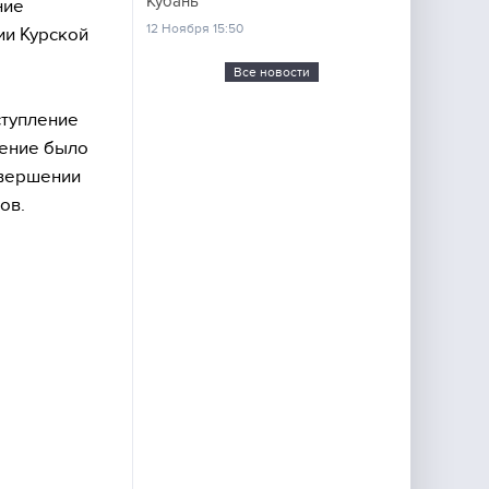
Кубань
ние
12 Ноября 15:50
ии Курской
Все новости
ступление
жение было
авершении
ов.