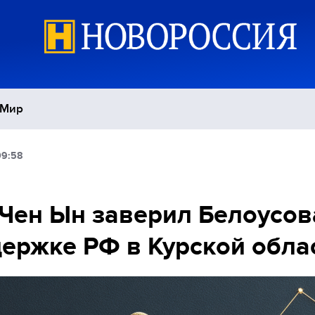
Мир
09:58
Политика
С
Экономика
П
Чен Ын заверил Белоусов
ержке РФ в Курской обла
Спорт