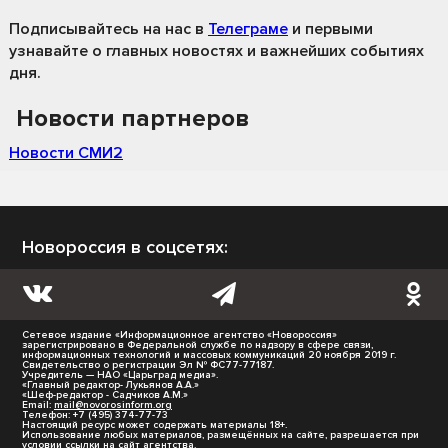
Подписывайтесь на нас
в
Телеграме
и первыми
узнавайте о главных новостях и важнейших событиях
дня.
Новости партнеров
Новости СМИ2
Новороссия в соцсетях:
Сетевое издание «Информационное агентство «Новороссия»
зарегистрировано в Федеральной службе по надзору в сфере связи,
информационных технологий и массовых коммуникаций 20 ноября 2019 г.
Свидетельство о регистрации Эл № ФС77-77187.
Учредитель — НАО «Царьград медиа».
«Главный редактор- Лукьянов А.А.»
«Шеф-редактор - Садчиков А.М.»
Email:
mail@novorosinform.org
Телефон: +7 (495) 374-77-73
Настоящий ресурс может содержать материалы 18+.
Использование любых материалов, размещённых на сайте, разрешается при
условии ссылки на сайт агентства.