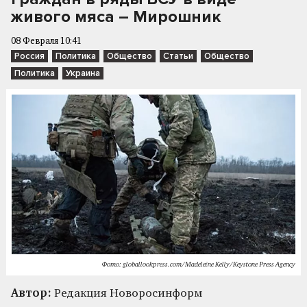
живого мяса – Мирошник
08 Февраля 10:41
Россия
Политика
Общество
Статьи
Общество
Политика
Украина
Фото: globallookpress.com/Madeleine Kelly/Keystone Press Agency
Автор:
Редакция Новоросинформ