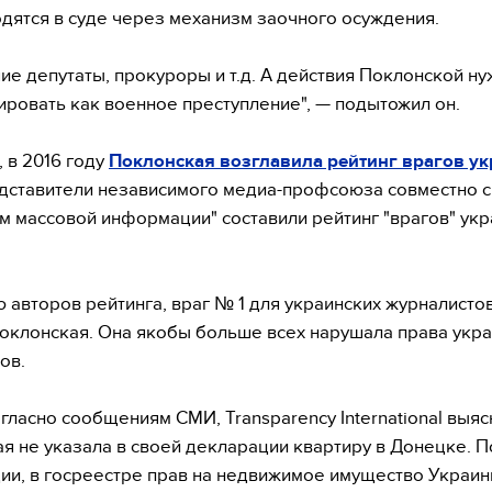
одятся в суде через механизм заочного осуждения.
ие депутаты, прокуроры и т.д. А действия Поклонской н
ровать как военное преступление", — подытожил он.
 в 2016 году
Поклонская возглавила рейтинг врагов у
едставители независимого медиа-профсоюза совместно с
ом массовой информации" составили рейтинг "врагов" ук
 авторов рейтинга, враг № 1 для украинских журналистов
оклонская. Она якобы больше всех нарушала права укра
ов.
огласно сообщениям СМИ, Transparency International выяс
я не указала в своей декларации квартиру в Донецке. П
и, в госреестре прав на недвижимое имущество Украи