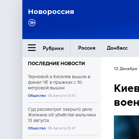
Новороссия
Россия
Донбасс
Рубрики
ПОСЛЕДНИЕ НОВОСТИ
12 Декабря 
Ближний Восток
Терновой и Киселёв вышли в
финал ЧЕ в прыжках с 10-
Киев
метровой вышки
Общество
Общество
06 Августа 13:47
воен
Культура
Суд рассмотрит закрыто дело
Жилкина об убийстве мальчика
13 августа
Общество
06 Августа 13:47