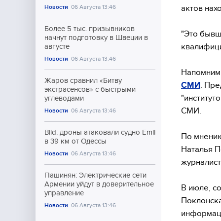
актов нах
Новости
06 Августа 13:46
Более 5 тыс. призывников
"Это бывш
начнут подготовку в Швеции в
квалифици
августе
Новости
06 Августа 13:46
Напомним,
Жаров сравнил «Битву
СМИ
. Пр
экстрасенсов» с быстрыми
"институт
углеводами
СМИ.
Новости
06 Августа 13:46
Bild: дроны атаковали судно Emil
По мнению
в 39 км от Одессы
Наталья П
Новости
06 Августа 13:46
журналист
Пашинян: Электрические сети
Армении уйдут в доверительное
В июле, с
управление
Поклонска
Новости
06 Августа 13:46
информаци