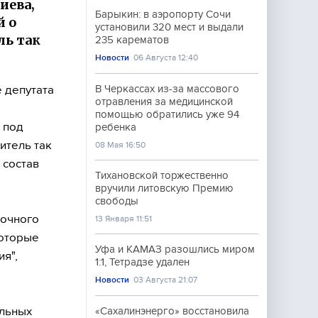
иева,
Барыкин: в аэропорту Сочи
й о
установили 320 мест и выдали
ль так
235 карематов
Новости
06 Августа 12:40
 депутата
В Черкассах из-за массового
отравления за медицинской
помощью обратились уже 94
 под
ребенка
итель так
08 Мая 16:50
 состав
Тихановской торжественно
вручили литовскую Премию
свободы
аочного
13 Января 11:51
которые
Уфа и КАМАЗ разошлись миром
ия",
1:1, Тетрадзе удален
Новости
03 Августа 21:07
ельных
«Сахалинэнерго» восстановила