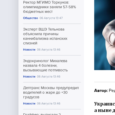
Ректор МГИМО Торкунов:
олимпиадники заняли 57-58%
бюджетных мест
Общество
06 Августа 13:47
Эксперт ВШЭ Тельнова
объяснила причины
каннибализма испанских
слизней
Новости
06 Августа 13:46
Эндокринолог Михалева
назвала 4 болезни,
вызывающие потливость
Новости
06 Августа 13:46
Дептранс Москвы предупредил
Автор:
Ре
водителей о жаре до +30
градусов
Украинс
Новости
06 Августа 13:46
а ныне 
Грайфер: выписали 2