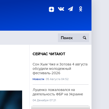
СЕЙЧАС ЧИТАЮТ
пецоперация
Сон Хым Чже и Зотова 4 августа
обсудили молодежный
роисшествия
фестиваль-2026
Новости
05 Августа 04:52
Луценко пожаловался на
деятельность ФБР на Украине
04 Декабря 07:21