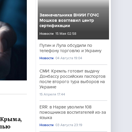
Замначальника ВНИИ ГОЧС
Мошков возглавил центр
сертификации
Новости
15 Мая 02:58
Путин и Лула обсудили по
телефону торговлю и Украину
Новости
04 Августа 19:04
СМИ: Кремль готовит выдачу
Донбассу российских паспортов
после второго тура выборов на
Украине
15 Апреля 17:44
ERR: в Нарве уволили 108
помощников воспитателей из-за
языка
 Крыма,
Новости
03 Августа 23:19
алью