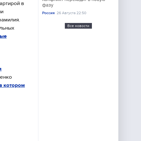
артирой в
фазу
ии
Россия
26 Августа 22:50
фамилия.
Все новости
альных
ные
я
щенко
 в котором