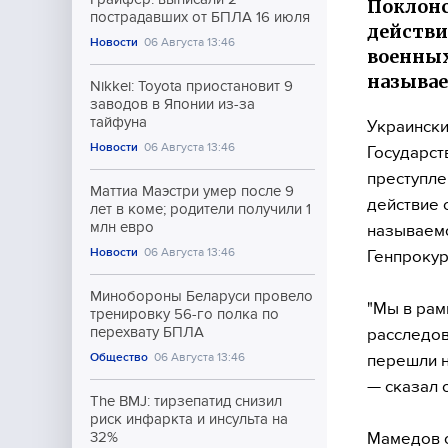
Поклонс
пострадавших от БПЛА 16 июля
действи
Новости
06 Августа 13:46
военных
называе
Nikkei: Toyota приостановит 9
заводов в Японии из-за
тайфуна
Украински
Новости
06 Августа 13:46
Государст
преступле
Маттиа Маэстри умер после 9
действие 
лет в коме; родители получили 1
млн евро
называемо
Новости
06 Августа 13:46
Генпрокур
Минобороны Беларуси провело
"Мы в рам
тренировку 56-го полка по
перехвату БПЛА
расследов
Общество
06 Августа 13:46
перешли н
— сказал 
The BMJ: тирзепатид снизил
риск инфаркта и инсульта на
Мамедов о
32%