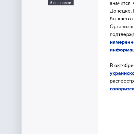
значится,
Все новости
Донецке. 
бывшего п
Организац
подтвержд
намеренно
информа
В октябр
украинск
распрост
говорится