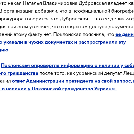
 что некая Наталья Владимировна Дубровская владеет кв
В организации добавили, что в неофициальной биограф
рокурора говорится, что Дубровская — это ее девичья 
ия при этом уточняет, что в открытом доступе документ
ений этому факту нет. Поклонская пояснила, что
ее дан
 указали в чужих документах и распространили эту
цию.
е
Поклонская опровергла информацию о наличии у себ
ого гражданства
после того, как украинский депутат Ле
ранил
ответ Администрации президента на свой запрос,
 о наличии у Поклонской гражданства Украины.