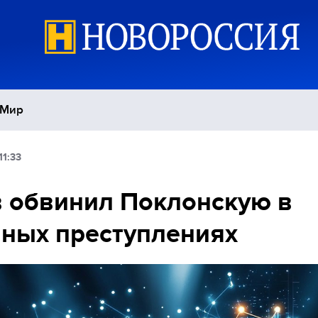
Мир
11:33
Политика
С
 обвинил Поклонскую в
Экономика
П
ных преступлениях
Спорт