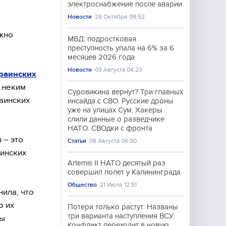
электроснабжение после аварии
Новости
28 Октября 09:52
ужно
МВД: подростковая
преступность упала на 6% за 6
месяцев 2026 года
Новости
03 Августа 04:23
краинских
 неким
Суровикина вернут? Три главных
раинских
инсайда с СВО. Русские дроны
уже на улицах Сум. Хакеры
слили данные о разведчике
НАТО. СВОдки с фронта
 – это
Статьи
08 Августа 06:00
инских
Artemis II НАТО десятый раз
совершил полет у Калининграда
Общество
21 Июля 12:51
нила, что
о их
Потери только растут: Названы
три варианта наступления ВСУ.
ны
Конфликт переходит в новую