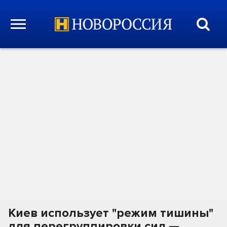
Киев использует "режим тишины"
для перегруппировки сил —