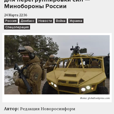
Минобороны России
24 Марта 22:36
Россия
Донбасс
Новости
Война
Украина
Спецоперация
Фото: globallookpress.com
Автор:
Редакция Новоросинформ