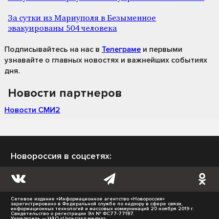
За сутки из Мариуполя в Безыменное
эвакуированы 504 человека
Подписывайтесь на нас
в
Телеграме
и первыми
узнавайте о главных новостях и важнейших событиях
дня.
Новости партнеров
Новости СМИ2
Новороссия в соцсетях:
Сетевое издание «Информационное агентство «Новороссия»
зарегистрировано в Федеральной службе по надзору в сфере связи,
информационных технологий и массовых коммуникаций 20 ноября 2019 г.
Свидетельство о регистрации Эл № ФС77-77187.
Учредитель — НАО «Царьград медиа».