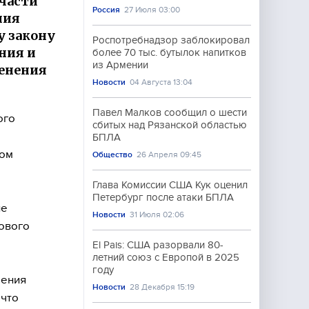
 части
Россия
27 Июля 03:00
ния
у закону
Роспотребнадзор заблокировал
ния и
более 70 тыс. бутылок напитков
из Армении
менения
Новости
04 Августа 13:04
Павел Малков сообщил о шести
ого
сбитых над Рязанской областью
БПЛА
том
Общество
26 Апреля 09:45
Глава Комиссии США Кук оценил
Петербург после атаки БПЛА
ие
Новости
31 Июля 02:06
ового
El Pais: США разорвали 80-
летний союз с Европой в 2025
году
чения
Новости
28 Декабря 15:19
 что