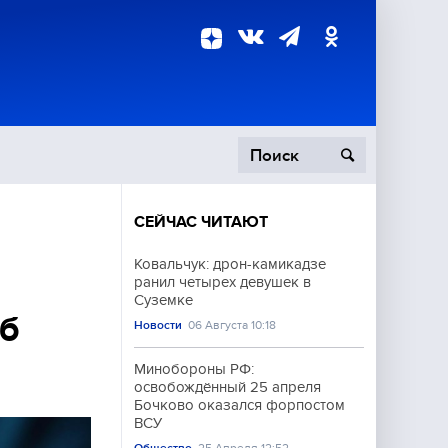
СЕЙЧАС ЧИТАЮТ
пецоперация
Ковальчук: дрон-камикадзе
ранил четырех девушек в
роисшествия
Суземке
об
Новости
06 Августа 10:18
Минобороны РФ:
освобождённый 25 апреля
Бочково оказался форпостом
ВСУ