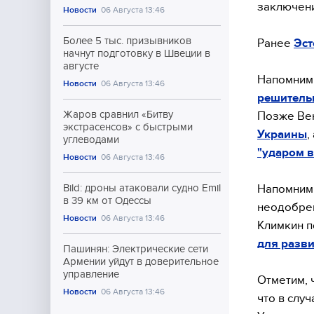
заключени
Новости
06 Августа 13:46
Более 5 тыс. призывников
Ранее
Эст
начнут подготовку в Швеции в
августе
Напомним,
Новости
06 Августа 13:46
решительн
Жаров сравнил «Битву
Позже Вен
экстрасенсов» с быстрыми
Украины
,
углеводами
"ударом в
Новости
06 Августа 13:46
Напомним,
Bild: дроны атаковали судно Emil
в 39 км от Одессы
неодобрен
Новости
06 Августа 13:46
Климкин п
для разви
Пашинян: Электрические сети
Армении уйдут в доверительное
управление
Отметим, ч
Новости
06 Августа 13:46
что в слу