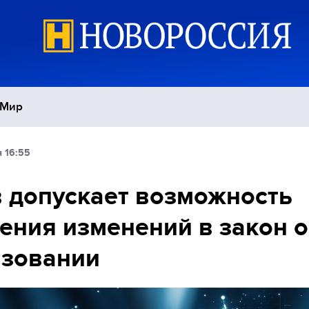
Мир
 16:55
Политика
С
 допускает возможность
Экономика
П
ения изменений в закон 
Спорт
азовании