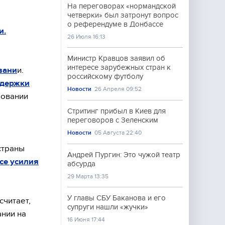
На переговорах «нормандской
четверки» был затронут вопрос
о референдуме в Донбассе
и.
26 Июля 16:13
Министр Кравцов заявил об
интересе зарубежных стран к
вани
и.
российскому футболу
ддержки
Новости
26 Апреля 09:52
зовании
Стритинг прибыл в Киев для
переговоров с Зеленским
Новости
05 Августа 22:40
страны
Андрей Пургин: Это чужой театр
се усилия
абсурда
29 Марта 13:35
У главы СБУ Баканова и его
считает,
супруги нашли «жучки»
ании на
16 Июня 17:44