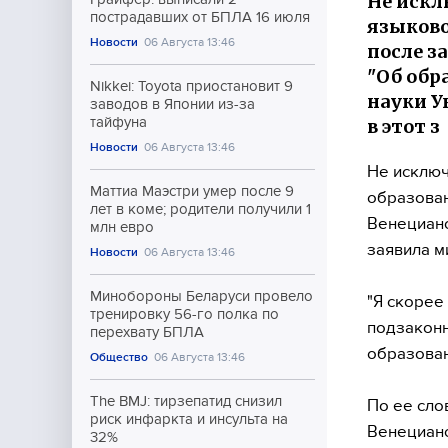
Не искл
пострадавших от БПЛА 16 июля
языково
Новости
06 Августа 13:46
после з
"Об обр
Nikkei: Toyota приостановит 9
науки У
заводов в Японии из-за
тайфуна
в этот з
Новости
06 Августа 13:46
Не исключ
Маттиа Маэстри умер после 9
образован
лет в коме; родители получили 1
Венецианс
млн евро
заявила м
Новости
06 Августа 13:46
Минобороны Беларуси провело
"Я скорее
тренировку 56-го полка по
подзаконн
перехвату БПЛА
образован
Общество
06 Августа 13:46
The BMJ: тирзепатид снизил
По ее сло
риск инфаркта и инсульта на
Венецианс
32%