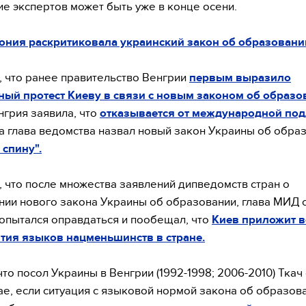
е экспертов может быть уже в конце осени.
ония раскритиковала украинский закон об образовани
 что ранее правительство Венгрии
первым выразило
ый протест Киеву в связи с новым законом об образо
грия заявила, что
отказывается от международной по
 а глава ведомства назвал новый закон Украины об обра
 спину".
 что после множества заявлений дипведомств стран о
ии нового закона Украины об образовании, глава МИД 
опытался оправдаться и пообещал, что
Киев приложит в
тия языков нацменьшинств в стране.
то посол Украины в Венгрии (1992-1998; 2006-2010) Ткач 
чае, если ситуация с языковой нормой закона об образов