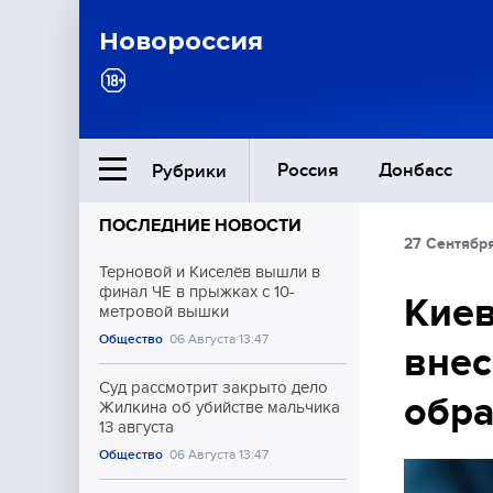
Новороссия
Россия
Донбасс
Рубрики
ПОСЛЕДНИЕ НОВОСТИ
27 Сентября
Ближний Восток
Терновой и Киселёв вышли в
финал ЧЕ в прыжках с 10-
Киев
метровой вышки
Общество
Общество
06 Августа 13:47
внес
Культура
Суд рассмотрит закрыто дело
обр
Жилкина об убийстве мальчика
13 августа
Общество
06 Августа 13:47