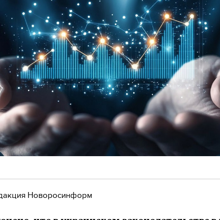
дакция Новоросинформ