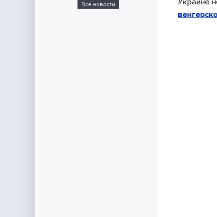
Украине н
Все новости
венгерско