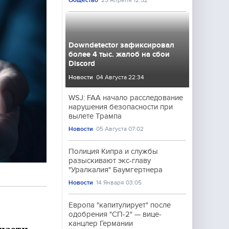
Общество
25 Апреля 12:52
Downdetector зафиксировал
более 4 тыс. жалоб на сбои
Discord
Новости
04 Августа 22:34
WSJ: FAA начало расследование
нарушения безопасности при
вылете Трампа
Новости
05 Августа 07:02
Полиция Кипра и службы
разыскивают экс-главу
"Уралкалия" Баумгертнера
Новости
14 Января 03:05
Европа "капитулирует" после
одобрения "СП-2" — вице-
канцлер Германии