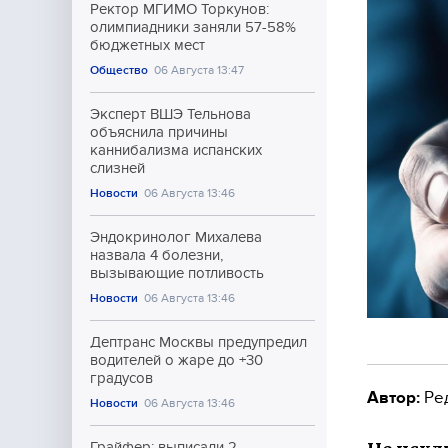
Ректор МГИМО Торкунов:
олимпиадники заняли 57-58%
бюджетных мест
Общество
06 Августа 13:47
Эксперт ВШЭ Тельнова
объяснила причины
каннибализма испанских
слизней
Новости
06 Августа 13:46
Эндокринолог Михалева
назвала 4 болезни,
вызывающие потливость
Новости
06 Августа 13:46
Дептранс Москвы предупредил
водителей о жаре до +30
градусов
Автор:
Ре
Новости
06 Августа 13:46
Грайфер: выписали 2