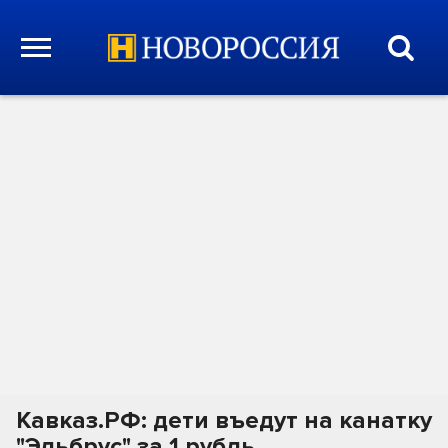
Кавказ.РФ: дети въедут на канатку
"Эльбрус" за 1 рубль