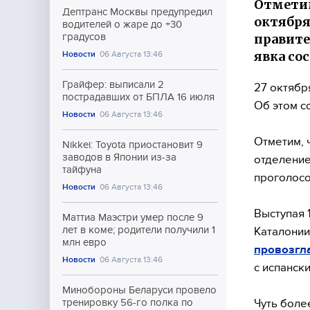
Отметим
Дептранс Москвы предупредил
октября
водителей о жаре до +30
правите
градусов
явка со
Новости
06 Августа 13:46
Грайфер: выписали 2
27 октябр
пострадавших от БПЛА 16 июля
Об этом 
Новости
06 Августа 13:46
Отметим, 
Nikkei: Toyota приостановит 9
заводов в Японии из-за
отделение
тайфуна
проголосо
Новости
06 Августа 13:46
Выступая 
Маттиа Маэстри умер после 9
лет в коме; родители получили 1
Каталони
млн евро
провозгл
Новости
06 Августа 13:46
с испанск
Минобороны Беларуси провело
Чуть боле
тренировку 56-го полка по