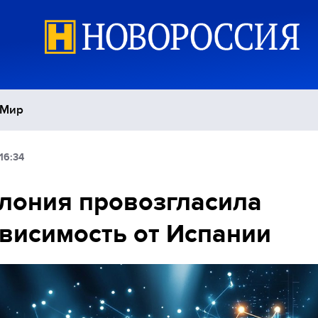
Мир
16:34
Политика
С
лония провозгласила
Экономика
П
висимость от Испании
Спорт