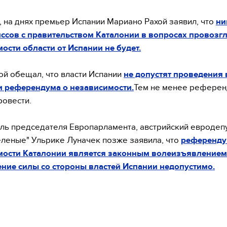
 на днях премьер Испании Мариано Рахой заявил, что
ни
ссов с правительством Каталонии в вопросах провозг
ости области от Испании не будет.
ой обещал, что власти Испании
не допустят проведения 
и референдума о независимости.
Тем не менее рефере
ровести.
ль председателя Европарламента, австрийский евродепу
еленые" Ульрике Луначек позже заявила, что
референду
мости Каталонии является законным волеизъявлением
ние силы со стороны властей Испании недопустимо.