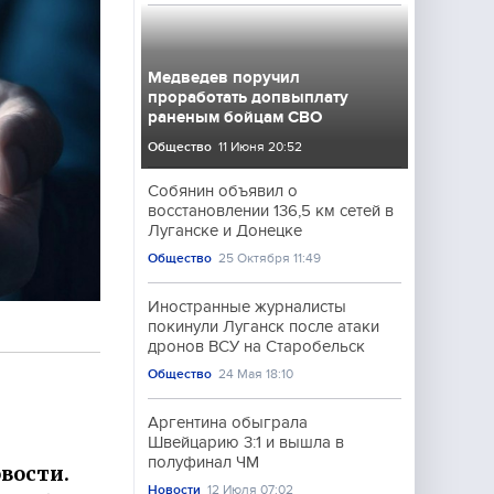
Медведев поручил
проработать допвыплату
раненым бойцам СВО
Общество
11 Июня 20:52
Собянин объявил о
восстановлении 136,5 км сетей в
Луганске и Донецке
Общество
25 Октября 11:49
Иностранные журналисты
покинули Луганск после атаки
дронов ВСУ на Старобельск
Общество
24 Мая 18:10
Аргентина обыграла
Швейцарию 3:1 и вышла в
полуфинал ЧМ
вости.
Новости
12 Июля 07:02