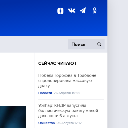
СЕЙЧАС ЧИТАЮТ
пецоперация
Победа Горохова в Трабзоне
спровоцировала массовую
роисшествия
драку
Новости
26 Апреля 14:33
Yonhap: КНДР запустила
баллистическую ракету малой
дальности 6 августа
Общество
06 Августа 12:12