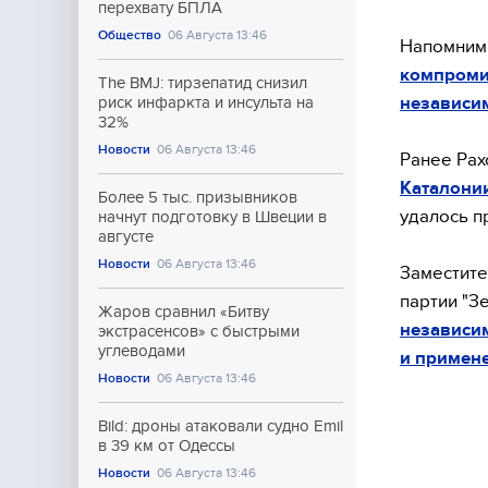
перехвату БПЛА
Общество
06 Августа 13:46
Напомним,
компроми
The BMJ: тирзепатид снизил
независим
риск инфаркта и инсульта на
32%
Новости
06 Августа 13:46
Ранее Рах
Каталони
Более 5 тыс. призывников
удалось п
начнут подготовку в Швеции в
августе
Новости
06 Августа 13:46
Заместите
партии "З
Жаров сравнил «Битву
независи
экстрасенсов» с быстрыми
углеводами
и примене
Новости
06 Августа 13:46
Bild: дроны атаковали судно Emil
в 39 км от Одессы
Новости
06 Августа 13:46