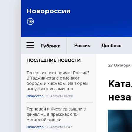
Новороссия
Россия
Донбасс
Рубрики
ПОСЛЕДНИЕ НОВОСТИ
27 Октября 
Ближний Восток
Теперь их всех примет Россия?
В Таджикистане отменяют
Ката
бороды и хиджабы. Из тюрем
Общество
выпускают исламистов
неза
Общество
09 Августа 06:00
Культура
Терновой и Киселёв вышли в
финал ЧЕ в прыжках с 10-
метровой вышки
Общество
06 Августа 13:47