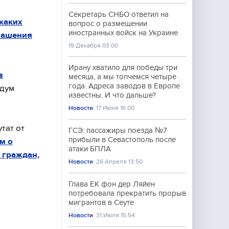
Секретарь СНБО ответил на
каких
вопрос о размещении
иностранных войск на Украине
лашения
19 Декабря 03:00
Ирану хватило для победы три
в
месяца, а мы топчемся четыре
года. Адреса заводов в Европе
ндум
известны. И что дальше?
Новости
17 Июня 16:00
тат от
ГСЭ: пассажиры поезда №7
прибыли в Севастополь после
м о
атаки БПЛА
 граждан,
Новости
26 Апреля 13:50
Глава ЕК фон дер Ляйен
потребовала прекратить прорыв
мигрантов в Сеуте
Новости
31 Июля 15:54