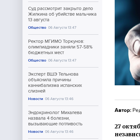
Суд рассмотрит закрыто дело
Жилкина об убийстве мальчика
13 августа
Общество
06 Августа 13:47
Ректор МГИМО Торкунов:
олимпиадники заняли 57-58%
бюджетных мест
Общество
06 Августа 13:47
Эксперт ВШЭ Тельнова
объяснила причины
каннибализма испанских
слизней
Новости
06 Августа 13:46
Автор:
Ре
Эндокринолог Михалева
назвала 4 болезни,
вызывающие потливость
27 октя
Новости
06 Августа 13:46
независ