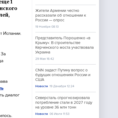
еще 1
онского
Жители Армении честно
лей,
рассказали об отношении к
России — опрос
19 Ноября 08:13
т Испании.
Представитель Порошенко «в
Крыму»: В строительстве
Керченского моста участвовала
Украина
 За
29 Мая 16:42
да
CNN задаст Путину вопрос о
будущих отношениях России и
США
лава
Новости
19 Декабря 12:24
ть
ть диалог
Северсталь спрогнозировала
потребление стали в 2027 году
на уровне 36 млн тонн
Новости
06 Июля 11:53
илось.