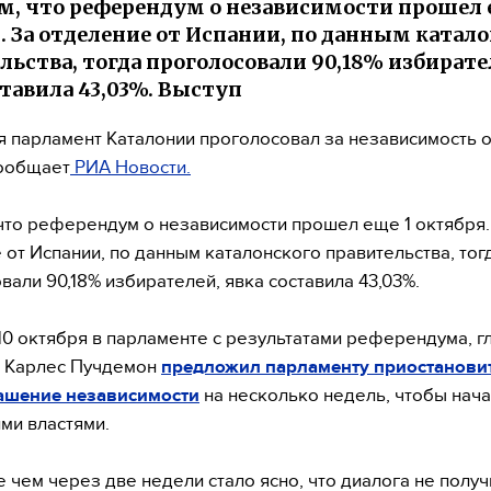
, что референдум о независимости прошел 
. За отделение от Испании, по данным катал
льства, тогда проголосовали 90,18% избирате
ставила 43,03%. Выступ
я парламент Каталонии проголосовал за независимость о
сообщает
РИА Новости.
что референдум о независимости прошел еще 1 октября.
 от Испании, по данным каталонского правительства, тог
вали 90,18% избирателей, явка составила 43,03%.
10 октября в парламенте с результатами референдума, г
и Карлес Пучдемон
предложил парламенту приостанови
ашение независимости
на несколько недель, чтобы нача
ими властями.
е чем через две недели стало ясно, что диалога не получ