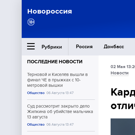
Новороссия
Россия
Донбасс
Рубрики
ПОСЛЕДНИЕ НОВОСТИ
02 Мая 13:2
Ближний Восток
Новости
Терновой и Киселёв вышли в
финал ЧЕ в прыжках с 10-
метровой вышки
Общество
Кард
Общество
06 Августа 13:47
отли
Культура
Суд рассмотрит закрыто дело
Жилкина об убийстве мальчика
13 августа
Общество
06 Августа 13:47