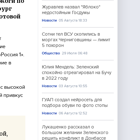
зжоги по
Журавлев назвал "Яблоко"
рург
недостойным Госдумы
ротовой
Новости
05 Августа 18:33
Сотни тел ВСУ скопились в
т
моргах Черниговщины — лимит
5 похорон
ние
Общество
29 Июля 06:48
Россия 1».
ние в
Юлия Мендель: Зеленский
спокойно отреагировал на Бучу
в 2022 году
Новости
03 Августа 10:55
 с высокой
й привкус
ГУАП создал нейросеть для
подбора обуви по фото стопы
Новости
06 Августа 12:52
Лукашенко рассказал о
большом желании Зеленского
ой,
решить конфликт в Донбассе