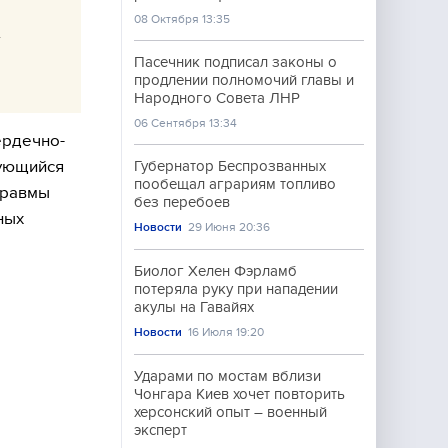
08 Октября 13:35
м
Пасечник подписал законы о
продлении полномочий главы и
Народного Совета ЛНР
06 Сентября 13:34
ердечно-
рующийся
Губернатор Беспрозванных
пообещал аграриям топливо
травмы
без перебоев
ных
Новости
29 Июня 20:36
Биолог Хелен Фэрламб
потеряла руку при нападении
акулы на Гавайях
Новости
16 Июля 19:20
Ударами по мостам вблизи
Чонгара Киев хочет повторить
херсонский опыт – военный
эксперт