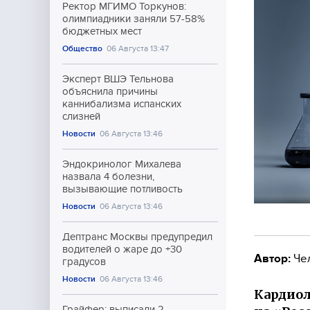
Ректор МГИМО Торкунов:
олимпиадники заняли 57-58%
бюджетных мест
Общество
06 Августа 13:47
Эксперт ВШЭ Тельнова
объяснила причины
каннибализма испанских
слизней
Новости
06 Августа 13:46
Эндокринолог Михалева
назвала 4 болезни,
вызывающие потливость
Новости
06 Августа 13:46
Дептранс Москвы предупредил
водителей о жаре до +30
Автор:
Че
градусов
Новости
06 Августа 13:46
Кардиол
Грайфер: выписали 2