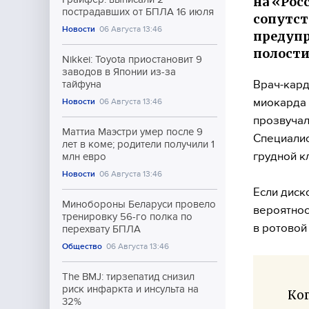
на «Рос
пострадавших от БПЛА 16 июля
сопутс
Новости
06 Августа 13:46
предупр
полости
Nikkei: Toyota приостановит 9
заводов в Японии из-за
Врач-кард
тайфуна
миокарда 
Новости
06 Августа 13:46
прозвучал
Маттиа Маэстри умер после 9
Специалис
лет в коме; родители получили 1
грудной к
млн евро
Новости
06 Августа 13:46
Если диск
Минобороны Беларуси провело
вероятнос
тренировку 56-го полка по
в ротовой
перехвату БПЛА
Общество
06 Августа 13:46
The BMJ: тирзепатид снизил
риск инфаркта и инсульта на
Ко
32%