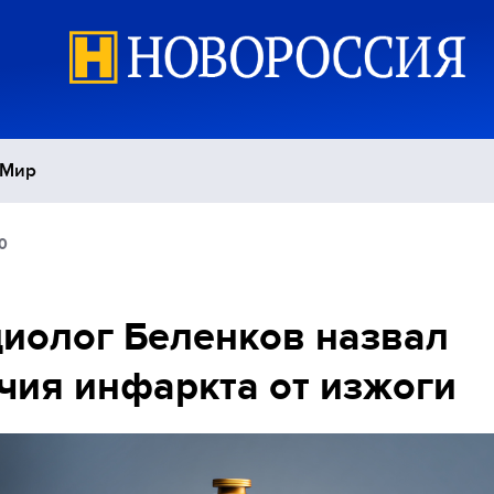
Мир
0
Политика
С
Экономика
П
иолог Беленков назвал
чия инфаркта от изжоги
Спорт