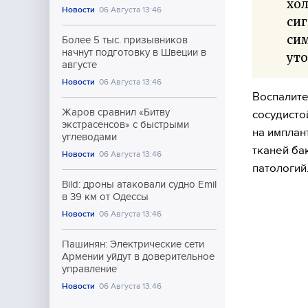
хол
Новости
06 Августа 13:46
сиг
си
Более 5 тыс. призывников
начнут подготовку в Швеции в
уто
августе
Новости
06 Августа 13:46
Воспалите
Жаров сравнил «Битву
сосудисто
экстрасенсов» с быстрыми
на имплан
углеводами
тканей ба
Новости
06 Августа 13:46
патологий
Bild: дроны атаковали судно Emil
в 39 км от Одессы
Новости
06 Августа 13:46
Пашинян: Электрические сети
Армении уйдут в доверительное
управление
Новости
06 Августа 13:46