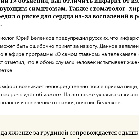
сии 1» объяснил, как отличить инфаркт от и
твующим симптомам. Также стоматолог-хи
едил о риске для сердца из-за воспалений в 
.
иолог Юрий Беленков предупредил русских, что инфарк
может быть ошибочно принят за изжогу. Данное заявле
о в эфире программы «О самом главном» на телеканале «
т отметил, что в обоих случаях человек испытывает жже
летке.
омфорт возникает непосредственно после приёма пищи,
тью речь идёт об изжоге. На это также указывают кислы
 полости и появление отрыжки, пояснил Беленков.
гда жжение за грудиной сопровождается одышк