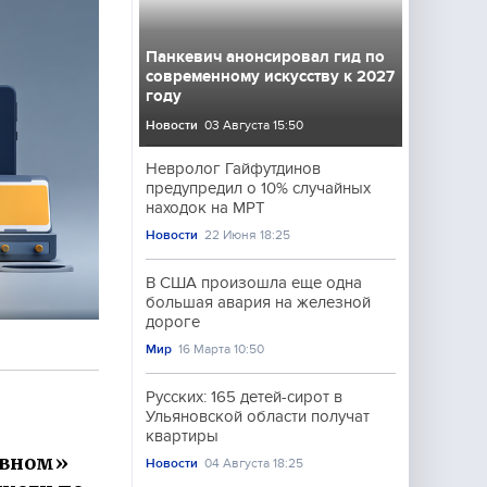
Панкевич анонсировал гид по
современному искусству к 2027
году
Новости
03 Августа 15:50
Невролог Гайфутдинов
предупредил о 10% случайных
находок на МРТ
Новости
22 Июня 18:25
В США произошла еще одна
большая авария на железной
дороге
Мир
16 Марта 10:50
Русских: 165 детей-сирот в
Ульяновской области получат
квартиры
авном»
Новости
04 Августа 18:25