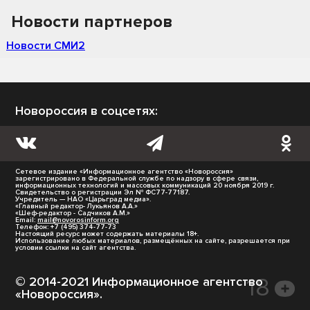
Новости партнеров
Новости СМИ2
Новороссия в соцсетях:
Сетевое издание «Информационное агентство «Новороссия»
зарегистрировано в Федеральной службе по надзору в сфере связи,
информационных технологий и массовых коммуникаций 20 ноября 2019 г.
Свидетельство о регистрации Эл № ФС77-77187.
Учредитель — НАО «Царьград медиа».
«Главный редактор- Лукьянов А.А.»
«Шеф-редактор - Садчиков А.М.»
Email:
mail@novorosinform.org
Телефон: +7 (495) 374-77-73
Настоящий ресурс может содержать материалы 18+.
Использование любых материалов, размещённых на сайте, разрешается при
условии ссылки на сайт агентства.
© 2014-2021 Информационное агентство
«Новороссия».