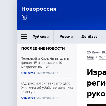
Новороссия
Россия
Донбасс
Рубрики
ПОСЛЕДНИЕ НОВОСТИ
20 Июня 16
Ближний Восток
Мир
/
Пол
Терновой и Киселёв вышли в
финал ЧЕ в прыжках с 10-
метровой вышки
Общество
Изра
Общество
06 Августа 13:47
реги
Культура
Суд рассмотрит закрыто дело
Жилкина об убийстве мальчика
рук
13 августа
Общество
06 Августа 13:47