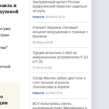
Заслуженный артист России
раиль и
Шуфутинский перестал садиться
здушной
за руль
Новости
08 Июня 12:25
Учения? Украина стягивает
он уже
мощное вооружение к границе с
стран
Крымом
06 Марта 06:18
тва"
Турция испытала С-400 на
американских истребителях F-22
и F-35
кетной
07 Июля 16:00
Сесар Монтес забил два гола и
стал лучшим игроком
Локомотива в апреле
Новости
04 Мая 13:41
но
ции
ВСУ попытались сжечь
населенный пункт Михайловка в