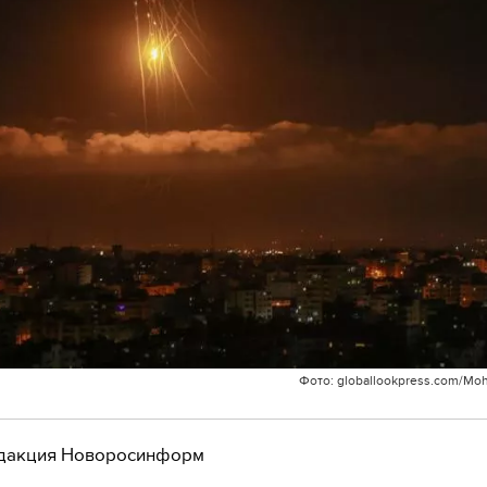
Фото: globallookpress.com/Mo
дакция Новоросинформ