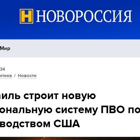
Мир
:34
Политика
С
итика
/
Новости
Экономика
П
иль строит новую
ональную систему ПВО п
Спорт
оводством США