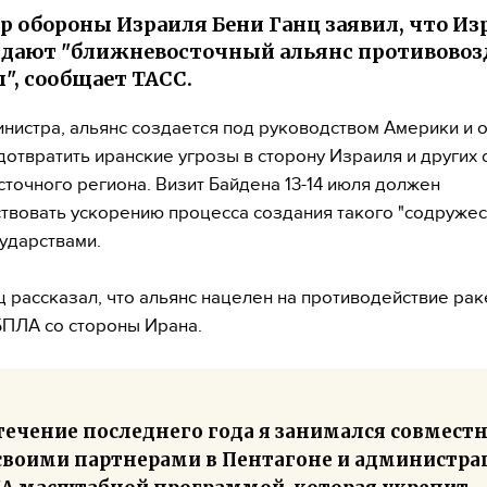
 обороны Израиля Бени Ганц заявил, что Из
здают "ближневосточный альянс противово
", сообщает ТАСС.
инистра, альянс создается под руководством Америки и 
дотвратить иранские угрозы в сторону Израиля и других 
точного региона. Визит Байдена 13-14 июля должен
твовать ускорению процесса создания такого "содружес
ударствами.
ц рассказал, что альянс нацелен на противодействие ра
БПЛА со стороны Ирана.
течение последнего года я занимался совмест
 своими партнерами в Пентагоне и администра