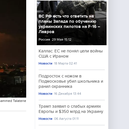
ВС РФ есть что ответить на
планы Запада по обучению
украинских пилотов на F-16 –
Лавров
Россия
29 Мая 15:12
Каллас: ЕС не понял цели войны
США с Ираном
Новости
18 Марта 02:41
Подросток с ножом в
Подмосковье убил школьника и
ранил охранника
Новости
16 Декабря 13:44
hammed Talatene
Трамп заявил о слабых армиях
Европы и $350 млрд на Украину
Новости
06 Августа 01:11