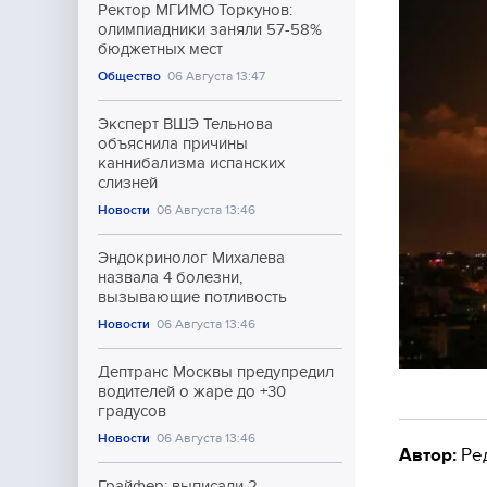
Ректор МГИМО Торкунов:
олимпиадники заняли 57-58%
бюджетных мест
Общество
06 Августа 13:47
Эксперт ВШЭ Тельнова
объяснила причины
каннибализма испанских
слизней
Новости
06 Августа 13:46
Эндокринолог Михалева
назвала 4 болезни,
вызывающие потливость
Новости
06 Августа 13:46
Дептранс Москвы предупредил
водителей о жаре до +30
градусов
Новости
06 Августа 13:46
Автор:
Ре
Грайфер: выписали 2