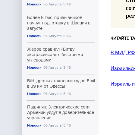
СШ
Новости
06 Августа 13:46
со
ре
Более 5 тыс. призывников
начнут подготовку в Швеции в
августе
Новости
06 Августа 13:46
ЧИТАЙТЕ ТА
Жаров сравнил «Битву
В МИД РФ 
экстрасенсов» с быстрыми
углеводами
Израильск
Новости
06 Августа 13:46
Bild: дроны атаковали судно Emil
Израиль п
в 39 км от Одессы
Новости
06 Августа 13:46
Пашинян: Электрические сети
Армении уйдут в доверительное
управление
Новости
06 Августа 13:46