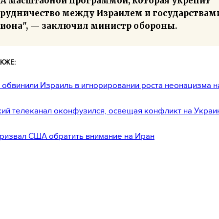
А масштабной программой, которая укрепит
трудничество между Израилем и государствам
гиона", — заключил министр обороны.
КЖЕ:
обвинили Израиль в игнорировании роста неонацизма н
ий телеканал оконфузился, освещая конфликт на Украи
ризвал США обратить внимание на Иран