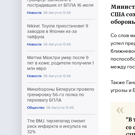
пострадавших от БПЛА 16 июля
Министр
Новости
06 Августа 13:46
США со
обороны
Nikkei: Toyota приостановит 9
заводов в Японии из-за
Со слов м
тайфуна
успел пре
Новости
06 Августа 13:46
ближневос
Маттиа Маэстри умер после 9
поспособс
лет в коме; родители получили 1
между гос
млн евро
Новости
06 Августа 13:46
Также Ган
Минобороны Беларуси провело
угрозы и 
тренировку 56-го полка по
перехвату БПЛА
Общество
06 Августа 13:46
"В 
The BMJ: тирзепатид снизил
риск инфаркта и инсульта на
со
32%