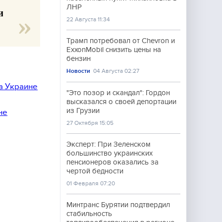
ЛНР
и
22 Августа 11:34
Трамп потребовал от Chevron и
ExxonMobil снизить цены на
бензин
Новости
04 Августа 02:27
а Украине
"Это позор и скандал": Гордон
высказался о своей депортации
из Грузии
не
27 Октября 15:05
Эксперт: При Зеленском
большинство украинских
пенсионеров оказались за
чертой бедности
01 Февраля 07:20
Минтранс Бурятии подтвердил
стабильность