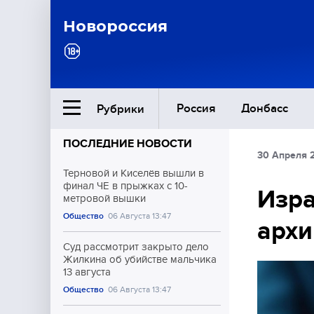
Новороссия
Россия
Донбасс
Рубрики
ПОСЛЕДНИЕ НОВОСТИ
30 Апреля 
Ближний Восток
Терновой и Киселёв вышли в
финал ЧЕ в прыжках с 10-
Изра
метровой вышки
Общество
Общество
06 Августа 13:47
архи
Культура
Суд рассмотрит закрыто дело
Жилкина об убийстве мальчика
13 августа
Общество
06 Августа 13:47