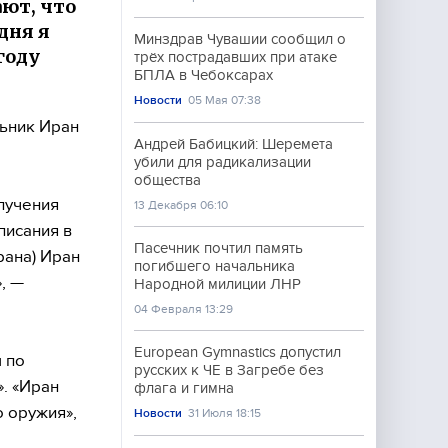
ют, что
дня я
Минздрав Чувашии сообщил о
году
трёх пострадавших при атаке
БПЛА в Чебоксарах
Новости
05 Мая 07:38
ьник Иран
Андрей Бабицкий: Шеремета
убили для радикализации
общества
лучения
13 Декабря 06:10
писания в
Пасечник почтил память
рана) Иран
погибшего начальника
, —
Народной милиции ЛНР
04 Февраля 13:29
European Gymnastics допустил
ы по
русских к ЧЕ в Загребе без
. «Иран
флага и гимна
о оружия»,
Новости
31 Июля 18:15