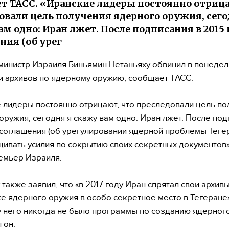
т ТАСС. «Иранские лидеры постоянно отрица
овали цель получения ядерного оружия, сего
ам одно: Иран лжет. После подписания в 2015 
ния (об урег
инистр Израиля Биньямин Нетаньяху обвинил в понедел
и архивов по ядерному оружию, сообщает ТАСС.
 лидеры постоянно отрицают, что преследовали цель по
оружия, сегодня я скажу вам одно: Иран лжет. После под
 соглашения (об урегулировании ядерной проблемы Теге
щивать усилия по сокрытию своих секретных документов»
емьер Израиля.
 также заявил, что «в 2017 году Иран спрятал свои архив
е ядерного оружия в особо секретное место в Тегеране»
 у него никогда не было программы по созданию ядерног
 он.