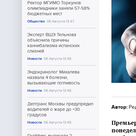
Ректор МГИМО Торкунов:
олимпиадники заняли 57-58%
бюджетных мест
Общество
06 Августа 13:47
Эксперт ВШЭ Тельнова
объяснила причины
каннибализма испанских
слизней
Новости
06 Августа 13:46
Эндокринолог Михалева
назвала 4 болезни,
вызывающие потливость
Новости
06 Августа 13:46
Дептранс Москвы предупредил
Автор:
Ре
водителей о жаре до +30
градусов
Премьер
Новости
06 Августа 13:46
понедел
Грайфер: выписали 2