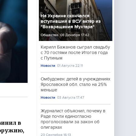
На Украине скончался
вступивший в ВСУ актёр из
"Возвращения Мухтара"
Общество
08 Декабря 17:42
Кирилл Бажанов сыграл свадьбу
с 70 гостями после Итогов года
с Путиным
Новости
01 Августа 22:11
Омбудсмен: детей в учреждениях
Ярославской обл. стало на 25%
меньше
Новости
03 Августа 17:47
Журналист объяснил, почему в
Раде почти единогласно
инил в
проголосовали за закон об
олигархах
 оружию,
23 Сентября 16:13