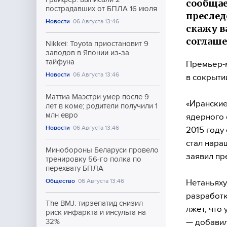
сообщае
пострадавших от БПЛА 16 июля
преслед
Новости
06 Августа 13:46
скажу в
соглаше
Nikkei: Toyota приостановит 9
заводов в Японии из-за
тайфуна
Премьер-м
Новости
06 Августа 13:46
в сокрыти
Маттиа Маэстри умер после 9
«Иранские
лет в коме; родители получили 1
млн евро
ядерного 
Новости
06 Августа 13:46
2015 году
стал нара
Минобороны Беларуси провело
заявил пр
тренировку 56-го полка по
перехвату БПЛА
Общество
06 Августа 13:46
Нетаньяху
разработк
The BMJ: тирзепатид снизил
лжет, что
риск инфаркта и инсульта на
— добавил
32%