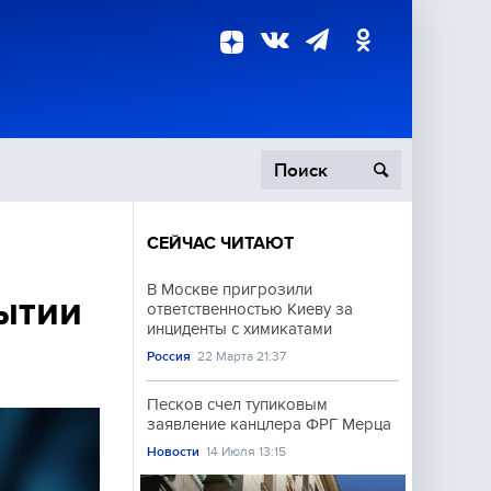
СЕЙЧАС ЧИТАЮТ
пецоперация
В Москве пригрозили
ытии
ответственностью Киеву за
роисшествия
инциденты с химикатами
Россия
22 Марта 21:37
Песков счел тупиковым
заявление канцлера ФРГ Мерца
Новости
14 Июля 13:15