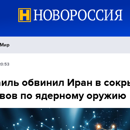
Мир
20:53
Политика
С
иль обвинил Иран в сокр
Экономика
П
вов по ядерному оружию
Спорт