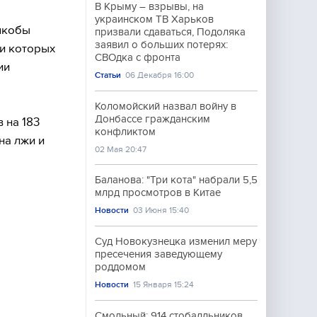
В Крыму – взрывы, на
украинском ТВ Харьков
якобы
призвали сдаваться, Подоляка
заявил о больших потерях:
и которых
СВОдка с фронта
ии
Статьи
06 Декабря 16:00
Коломойский назвал войну в
Донбассе гражданским
 на 183
конфликтом
на лжи и
02 Мая 20:47
Баланова: "Три кота" набрали 5,5
млрд просмотров в Китае
Новости
03 Июня 15:40
Суд Новокузнецка изменил меру
пресечения заведующему
роддомом
Новости
15 Января 15:24
Смольный: 914 стобалльников