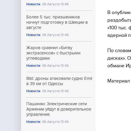
Новости
06 Августа 13:46
В опублик
Более 5 тыс. призывников
раздобыты
начнут подготовку в Швеции в
«100 тыс.
августе
ядерной п
Новости
06 Августа 13:46
Жаров сравнил «Битву
По словам 
экстрасенсов» с быстрыми
дисках». 
углеводами
обмане Ир
Новости
06 Августа 13:46
Bild: дроны атаковали судно Emil
Материал 
в 39 км от Одессы
Новости
06 Августа 13:46
Пашинян: Электрические сети
Армении уйдут в доверительное
управление
Новости
06 Августа 13:46