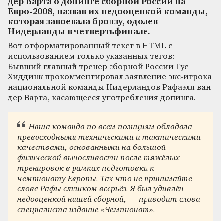
дер Варта о допинге сборной России на
Евро-2008, назвав их недооценкой команды,
которая завоевала бронзу, одолев
Нидерланды в четвертьфинале.
Вот отформатированный текст в HTML с
использованием только указанных тегов:
Бывший главный тренер сборной России Гус
Хиддинк прокомментировал заявление экс-игрока
национальной команды Нидерландов Рафаэля ван
дер Варта, касающееся употребления допинга.
Наша команда по всем позициям обладала
превосходными техническими и тактическими
качествами, основанными на большой
физической выносливости после тяжёлых
тренировок в рамках подготовки к
чемпионату Европы. Так что не принимайте
слова Рафы слишком всерьёз. Я был удивлён
недооценкой нашей сборной, — приводит слова
специалиста издание
«Чемпионат»
.