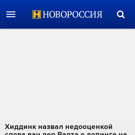
Хиддинк назвал недооценкой
слова ван дер Варта о допинге на