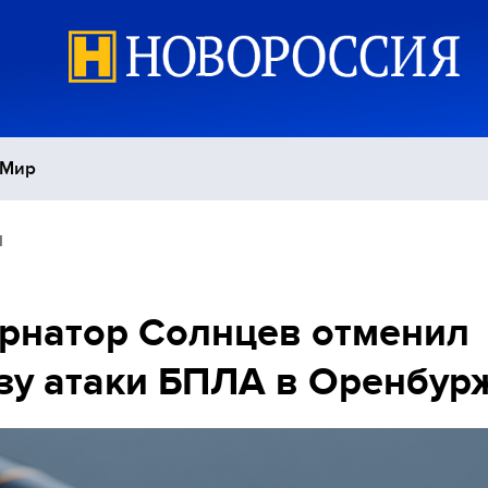
Мир
1
Политика
С
Экономика
П
рнатор Солнцев отменил
зу атаки БПЛА в Оренбур
Спорт