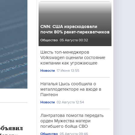
CNN: США израсходовали
почти 80% ракет-перехватчиков
Общество
05 Августа 00:32
Шесть топ-менеджеров
Volkswagen оценили состояние
компании как угрожающее
Новости
17 Июня 13:55
Наталья Цысь сообщила о
металлодетекторе на входе в
Пантеон
Новости
02 Августа 12:54
Лантратова помогла передать
орден Мужества матери
погибшего бойца СВО
объявил
Общество
05 Августа 09:46