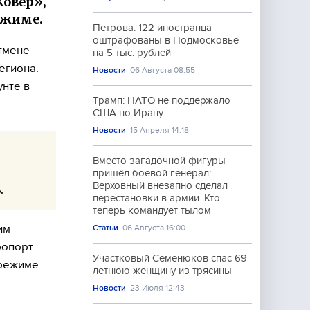
Ковер»,
ежиме.
Петрова: 122 иностранца
оштрафованы в Подмосковье
тмене
на 5 тыс. рублей
егиона.
Новости
06 Августа 08:55
унте в
Трамп: НАТО не поддержало
США по Ирану
Новости
15 Апреля 14:18
Вместо загадочной фигуры
пришёл боевой генерал:
Верховный внезапно сделал
.
перестановки в армии. Кто
теперь командует тылом
им
Статьи
06 Августа 16:00
ропорт
Участковый Семенюков спас 69-
 режиме.
летнюю женщину из трясины
Новости
23 Июля 12:43