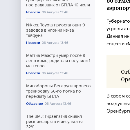
об отме
пострадавших от БПЛА 16 июля
аэропор
Новости
06 Августа 13:46
Губернато
Nikkei: Toyota приостановит 9
угрозы ат
заводов в Японии из-за
тайфуна
Данная ин
Новости
06 Августа 13:46
соцсети «
Маттиа Маэстри умер после 9
лет в коме; родители получили 1
млн евро
Отб
Новости
06 Августа 13:46
Оре
Минобороны Беларуси провело
тренировку 56-го полка по
В своем с
перехвату БПЛА
воздушных
Общество
06 Августа 13:46
Оренбурга
The BMJ: тирзепатид снизил
риск инфаркта и инсульта на
32%