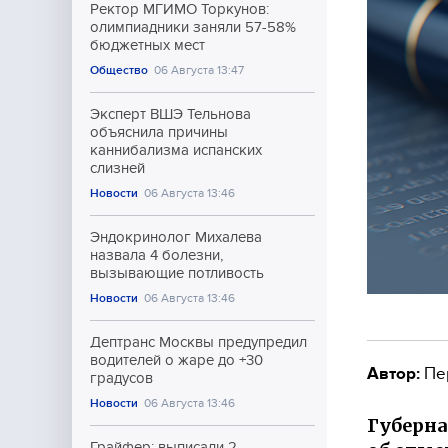
Ректор МГИМО Торкунов:
олимпиадники заняли 57-58%
бюджетных мест
Общество
06 Августа 13:47
Эксперт ВШЭ Тельнова
объяснила причины
каннибализма испанских
слизней
Новости
06 Августа 13:46
Эндокринолог Михалева
назвала 4 болезни,
вызывающие потливость
Новости
06 Августа 13:46
Дептранс Москвы предупредил
водителей о жаре до +30
Автор:
Пе
градусов
Новости
06 Августа 13:46
Губерна
Грайфер: выписали 2