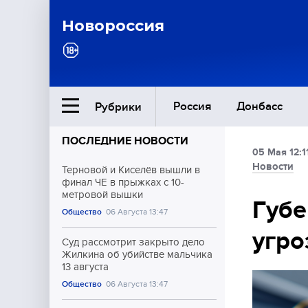
Новороссия
Россия
Донбасс
Рубрики
ПОСЛЕДНИЕ НОВОСТИ
05 Мая 12:1
Ближний Восток
Новости
Терновой и Киселёв вышли в
финал ЧЕ в прыжках с 10-
метровой вышки
Общество
Губе
Общество
06 Августа 13:47
угро
Культура
Суд рассмотрит закрыто дело
Жилкина об убийстве мальчика
13 августа
Общество
06 Августа 13:47