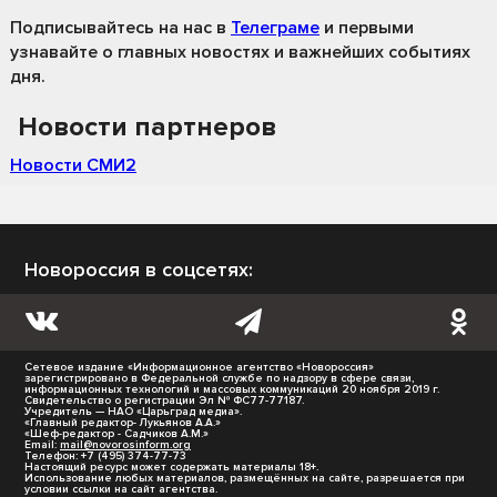
Подписывайтесь на нас
в
Телеграме
и первыми
узнавайте о главных новостях и важнейших событиях
дня.
Новости партнеров
Новости СМИ2
Новороссия в соцсетях:
Сетевое издание «Информационное агентство «Новороссия»
зарегистрировано в Федеральной службе по надзору в сфере связи,
информационных технологий и массовых коммуникаций 20 ноября 2019 г.
Свидетельство о регистрации Эл № ФС77-77187.
Учредитель — НАО «Царьград медиа».
«Главный редактор- Лукьянов А.А.»
«Шеф-редактор - Садчиков А.М.»
Email:
mail@novorosinform.org
Телефон: +7 (495) 374-77-73
Настоящий ресурс может содержать материалы 18+.
Использование любых материалов, размещённых на сайте, разрешается при
условии ссылки на сайт агентства.