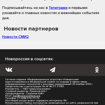
Подписывайтесь на нас
в
Телеграме
и первыми
узнавайте о главных новостях и важнейших событиях
дня.
Новости партнеров
Новости СМИ2
Новороссия в соцсетях:
Сетевое издание «Информационное агентство «Новороссия»
зарегистрировано в Федеральной службе по надзору в сфере связи,
информационных технологий и массовых коммуникаций 20 ноября 2019 г.
Свидетельство о регистрации Эл № ФС77-77187.
Учредитель — НАО «Царьград медиа».
«Главный редактор- Лукьянов А.А.»
«Шеф-редактор - Садчиков А.М.»
Email:
mail@novorosinform.org
Телефон: +7 (495) 374-77-73
Настоящий ресурс может содержать материалы 18+.
Использование любых материалов, размещённых на сайте, разрешается при