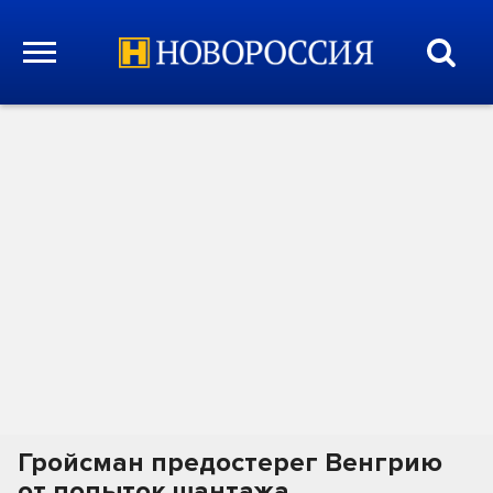
Гройсман предостерег Венгрию
от попыток шантажа