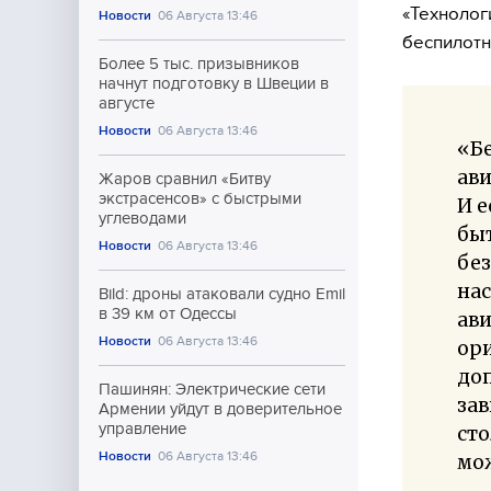
«Технолог
Новости
06 Августа 13:46
беспилотн
Более 5 тыс. призывников
начнут подготовку в Швеции в
августе
Новости
06 Августа 13:46
«Б
ави
Жаров сравнил «Битву
экстрасенсов» с быстрыми
И е
углеводами
бы
Новости
06 Августа 13:46
без
нас
Bild: дроны атаковали судно Emil
в 39 км от Одессы
ави
Новости
06 Августа 13:46
ори
доп
Пашинян: Электрические сети
зав
Армении уйдут в доверительное
управление
сто
Новости
06 Августа 13:46
мож