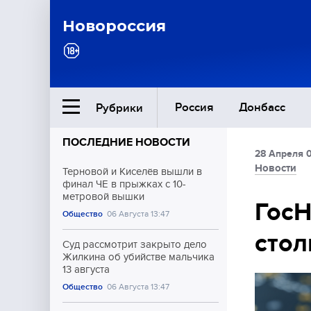
Новороссия
Россия
Донбасс
Рубрики
ПОСЛЕДНИЕ НОВОСТИ
28 Апреля 0
Ближний Восток
Новости
Терновой и Киселёв вышли в
финал ЧЕ в прыжках с 10-
метровой вышки
Общество
ГосН
Общество
06 Августа 13:47
стол
Культура
Суд рассмотрит закрыто дело
Жилкина об убийстве мальчика
13 августа
Общество
06 Августа 13:47