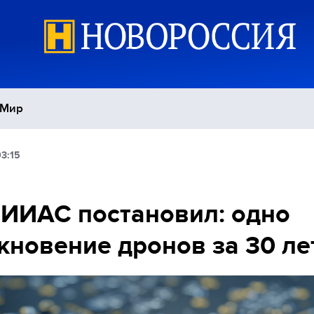
Мир
3:15
Политика
С
Экономика
П
ИИАС постановил: одно
кновение дронов за 30 ле
Спорт