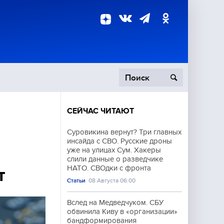
СЕЙЧАС ЧИТАЮТ
пецоперация
Суровикина вернут? Три главных
инсайда с СВО. Русские дроны
роисшествия
уже на улицах Сум. Хакеры
слили данные о разведчике
НАТО. СВОдки с фронта
т
Статьи
08 Августа 06:00
Вслед на Медведчуком. СБУ
обвинила Киву в «организации»
бандформирования