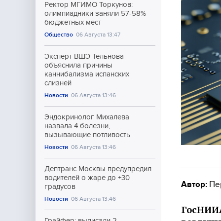
Ректор МГИМО Торкунов:
олимпиадники заняли 57-58%
бюджетных мест
Общество
06 Августа 13:47
Эксперт ВШЭ Тельнова
объяснила причины
каннибализма испанских
слизней
Новости
06 Августа 13:46
Эндокринолог Михалева
назвала 4 болезни,
вызывающие потливость
Новости
06 Августа 13:46
Дептранс Москвы предупредил
водителей о жаре до +30
Автор:
Пе
градусов
Новости
06 Августа 13:46
ГосНИИА
Грайфер: выписали 2