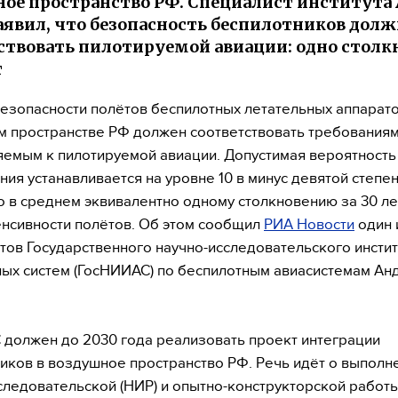
ое пространство РФ. Специалист института
аявил, что безопасность беспилотников долж
ствовать пилотируемой авиации: одно столк
т
езопасности полётов беспилотных летательных аппарато
 пространстве РФ должен соответствовать требованиям
емым к пилотируемой авиации. Допустимая вероятность
ния устанавливается на уровне 10 в минус девятой степен
то в среднем эквивалентно одному столкновению за 30 ле
енсивности полётов. Об этом сообщил
РИА Новости
один 
тов Государственного научно-исследовательского инстит
ых систем (ГосНИИАС) по беспилотным авиасистемам Ан
должен до 2030 года реализовать проект интеграции
иков в воздушное пространство РФ. Речь идёт о выполн
следовательской (НИР) и опытно-конструкторской работы