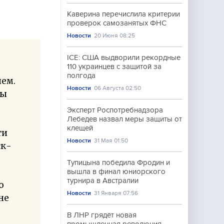
Каверина перечислила критерии
проверок самозанятых ФНС
Новости
20 Июня 08:25
ICE: США выдворили рекордные
110 украинцев с защитой за
полгода
нем.
Новости
06 Августа 02:50
ны
Эксперт Роспотребнадзора
Лебедев назвал меры защиты от
клещей
ти
Новости
31 Мая 01:50
ск-
Тупицына победила Фродин и
вышла в финал юниорского
турнира в Австралии
о
Новости
31 Января 07:56
не
В ЛНР грядёт новая