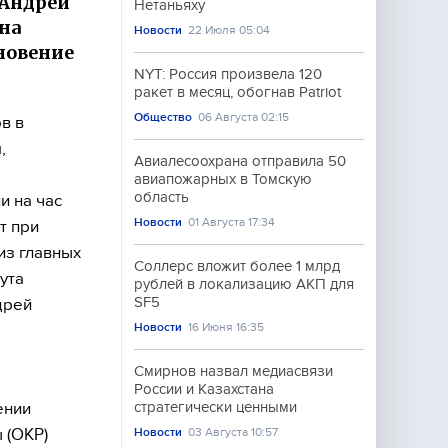
 Андрей
Нетаньяху
на
Новости
22 Июля 05:04
новение
NYT: Россия произвела 120
ракет в месяц, обогнав Patriot
Общество
06 Августа 02:15
в в
,
Авиалесоохрана отправила 50
авиапожарных в Томскую
область
и на час
Новости
01 Августа 17:34
т при
из главных
Соллерс вложит более 1 млрд
ута
рублей в локализацию АКП для
SF5
дрей
Новости
16 Июня 16:35
Смирнов назвал медиасвязи
России и Казахстана
ении
стратегически ценными
 (ОКР)
Новости
03 Августа 10:57