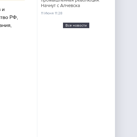
промышленная революция.
Начнут с Алчевска
 и
11 Июня 11:28
тво РФ,
ания,
Все новости