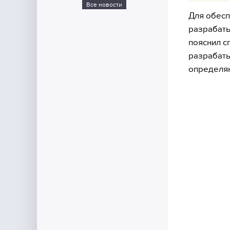
Все новости
Для обесп
разрабаты
пояснил с
разрабаты
определяю