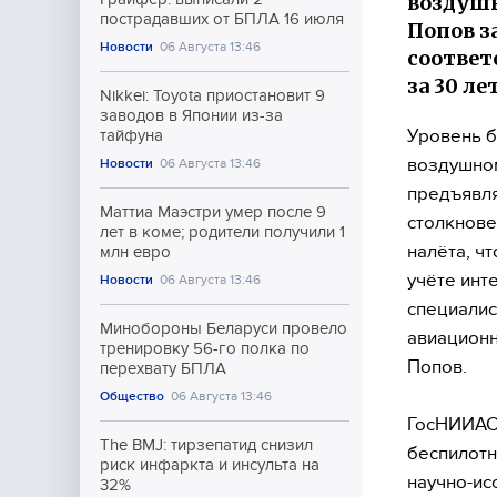
воздушн
пострадавших от БПЛА 16 июля
Попов з
Новости
06 Августа 13:46
соответ
за 30 ле
Nikkei: Toyota приостановит 9
заводов в Японии из-за
Уровень б
тайфуна
воздушном
Новости
06 Августа 13:46
предъявля
Маттиа Маэстри умер после 9
столкнове
лет в коме; родители получили 1
налёта, ч
млн евро
учёте инт
Новости
06 Августа 13:46
специалис
Минобороны Беларуси провело
авиационн
тренировку 56-го полка по
Попов.
перехвату БПЛА
Общество
06 Августа 13:46
ГосНИИАС 
The BMJ: тирзепатид снизил
беспилотн
риск инфаркта и инсульта на
научно-ис
32%