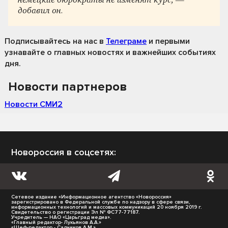
немецкие бюрократы не изменят курс, —
добавил он.
Подписывайтесь на нас
в
Телеграме
и первыми
узнавайте о главных новостях и важнейших событиях
дня.
Новости партнеров
Новости СМИ2
Новороссия в соцсетях:
Сетевое издание «Информационное агентство «Новороссия»
зарегистрировано в Федеральной службе по надзору в сфере связи,
информационных технологий и массовых коммуникаций 20 ноября 2019 г.
Свидетельство о регистрации Эл № ФС77-77187.
Учредитель — НАО «Царьград медиа».
«Главный редактор- Лукьянов А.А.»
«Шеф-редактор - Садчиков А.М.»