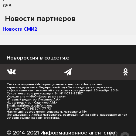
дня.
Новости партнеров
Новости СМИ2
Новороссия в соцсетях:
Сетевое издание «Информационное агентство «Новороссия»
зарегистрировано в Федеральной службе по надзору в сфере связи,
информационных технологий и массовых коммуникаций 20 ноября 2019 г.
Свидетельство о регистрации Эл № ФС77-77187.
Учредитель — НАО «Царьград медиа».
«Главный редактор- Лукьянов А.А.»
«Шеф-редактор - Садчиков А.М.»
Email:
mail@novorosinform.org
Телефон: +7 (495) 374-77-73
Настоящий ресурс может содержать материалы 18+.
Использование любых материалов, размещённых на сайте, разрешается при
условии ссылки на сайт агентства.
© 2014-2021 Информационное агентство