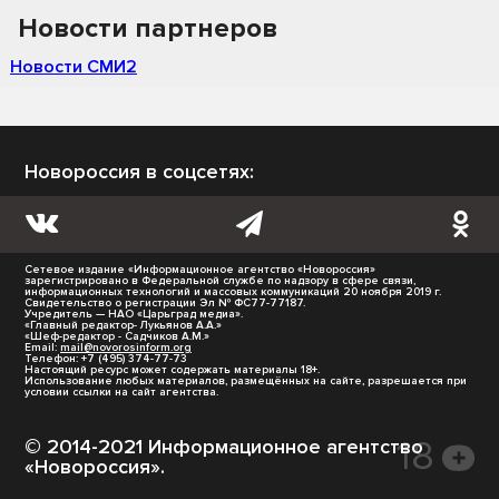
Новости партнеров
Новости СМИ2
Новороссия в соцсетях:
Сетевое издание «Информационное агентство «Новороссия»
зарегистрировано в Федеральной службе по надзору в сфере связи,
информационных технологий и массовых коммуникаций 20 ноября 2019 г.
Свидетельство о регистрации Эл № ФС77-77187.
Учредитель — НАО «Царьград медиа».
«Главный редактор- Лукьянов А.А.»
«Шеф-редактор - Садчиков А.М.»
Email:
mail@novorosinform.org
Телефон: +7 (495) 374-77-73
Настоящий ресурс может содержать материалы 18+.
Использование любых материалов, размещённых на сайте, разрешается при
условии ссылки на сайт агентства.
© 2014-2021 Информационное агентство
«Новороссия».