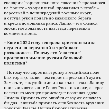
сценарий "горизонтального спасения": провалился
на фронте – уходи в штаб, провалился в штабе –
переезжай в Ленинградский военный округ,
а оттуда рукой подать до казанского берега
и кресла помощника раиса. Лапин – это символ
эпохи, где лояльность навсегда перевесила
компетентность.
– Еще в 2022 году генерала критиковали за
неудачи на передовой и требовали
разжаловать. Почему его "спасение"
произошло именно руками большой
политики?
– Потому что спрос на героику в медийном поле
был гораздо выше, чем спрос на реальный аудит.
Заметьте, как удобно легли карты: сначала Лапину
присваивают звание Героя России в июле, а через
несколько месяцев происходит позорная сдача
Лимана. Признать его ошибки сразу же означало
бы для Генштаба признать ошибочность вручения
Золотой Звезды. Пошла бюрократическая