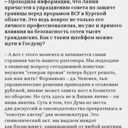
– Проходила информация, что Лапин
причастен к упразднению совета по защите
границы перед прорывом ВСУ в Курской
области. Это ведь вопрос не только его
личного профессионализма, но уже и прямого
влияния на безопасность сотен тысяч
гражданских. Как с таким шлейфом можно
идти в Госдуму?
– А вот с этого момента и начинается самая
страшная часть нашего разговора. Мы подходим
к главному вопросу сегодняшней повестки:
неужели "генерал-провал" теперь будет решать,
как нам жить? Формально – да. Человек, чьи
управленческие решения приводили к оголению
рубежей, вполне может занять пост в Комитете
по обороне. Но суть здесь не в Лапине лично – он
лишь винтик. Суть в том, что Дума из места
для дискуссий и законодательства превратилась в
"золотую клетку" для номенклатуры. Это
символический акт: мы выдаем мандат
как бронежилет, защищающий от любой критики.