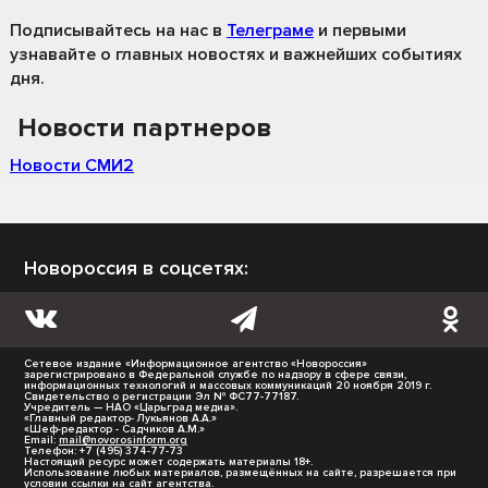
Подписывайтесь на нас
в
Телеграме
и первыми
узнавайте о главных новостях и важнейших событиях
дня.
Новости партнеров
Новости СМИ2
Новороссия в соцсетях:
Сетевое издание «Информационное агентство «Новороссия»
зарегистрировано в Федеральной службе по надзору в сфере связи,
информационных технологий и массовых коммуникаций 20 ноября 2019 г.
Свидетельство о регистрации Эл № ФС77-77187.
Учредитель — НАО «Царьград медиа».
«Главный редактор- Лукьянов А.А.»
«Шеф-редактор - Садчиков А.М.»
Email:
mail@novorosinform.org
Телефон: +7 (495) 374-77-73
Настоящий ресурс может содержать материалы 18+.
Использование любых материалов, размещённых на сайте, разрешается при
условии ссылки на сайт агентства.