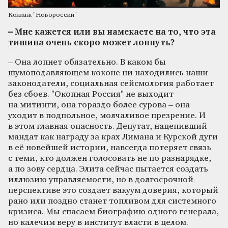
Коллаж "Новороссии"
– Мне кажется или вы намекаете на то, что эта
тишина очень скоро может лопнуть?
– Она лопнет обязательно. В каком бы
шумоподавляющем коконе ни находились наши
законодатели, социальная сейсмология работает
без сбоев. "Окопная Россия" не выходит
на митинги, она гораздо более сурова – она
уходит в подпольное, молчаливое презрение. И
в этом главная опасность. Депутат, нацепивший
мандат как награду за крах Лимана и Курской дуги
в её новейшей истории, навсегда потеряет связь
с теми, кто должен голосовать не по разнарядке,
а по зову сердца. Элита сейчас пытается создать
иллюзию управляемости, но в долгосрочной
перспективе это создает вакуум доверия, который
рано или поздно станет топливом для системного
кризиса. Мы спасаем биографию одного генерала,
но калечим веру в институт власти в целом.