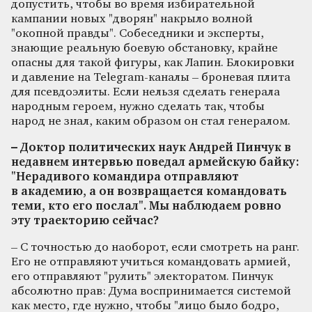
допустить, чтобы во время избирательной
кампании новых "дворян" накрыло волной
"окопной правды". Собеседники и эксперты,
знающие реальную боевую обстановку, крайне
опасны для такой фигуры, как Лапин. Блокировки
и давление на Telegram-каналы – броневая плита
для псевдоэлиты. Если нельзя сделать генерала
народным героем, нужно сделать так, чтобы
народ не знал, каким образом он стал генералом.
– Доктор политических наук Андрей Пинчук в
недавнем интервью поведал армейскую байку:
"Нерадивого командира отправляют
в академию, а он возвращается командовать
теми, кто его послал". Мы наблюдаем ровно
эту траекторию сейчас?
– С точностью до наоборот, если смотреть на ранг.
Его не отправляют учиться командовать армией,
его отправляют "рулить" электоратом. Пинчук
абсолютно прав: Дума воспринимается системой
как место, где нужно, чтобы "лицо было бодро,