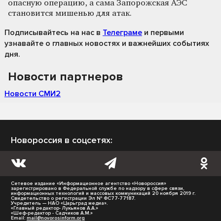
опасную операцию, а сама Запорожская АЭС
становится мишенью для атак.
Подписывайтесь на нас
в
Телеграме
и первыми
узнавайте о главных новостях и важнейших событиях
дня.
Новости партнеров
Новости СМИ2
Новороссия в соцсетях:
Сетевое издание «Информационное агентство «Новороссия»
зарегистрировано в Федеральной службе по надзору в сфере связи,
информационных технологий и массовых коммуникаций 20 ноября 2019 г.
Свидетельство о регистрации Эл № ФС77-77187.
Учредитель — НАО «Царьград медиа».
«Главный редактор- Лукьянов А.А.»
«Шеф-редактор - Садчиков А.М.»
Email:
mail@novorosinform.org