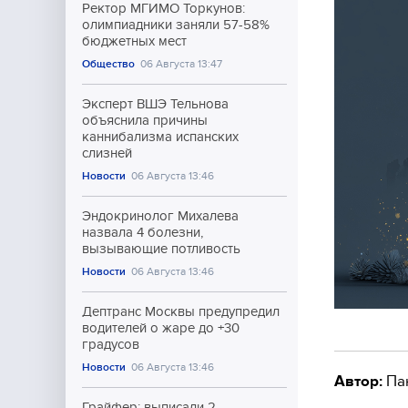
Ректор МГИМО Торкунов:
олимпиадники заняли 57-58%
бюджетных мест
Общество
06 Августа 13:47
Эксперт ВШЭ Тельнова
объяснила причины
каннибализма испанских
слизней
Новости
06 Августа 13:46
Эндокринолог Михалева
назвала 4 болезни,
вызывающие потливость
Новости
06 Августа 13:46
Дептранс Москвы предупредил
водителей о жаре до +30
градусов
Новости
06 Августа 13:46
Автор:
Па
Грайфер: выписали 2