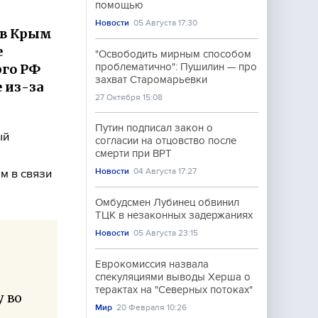
помощью
Новости
05 Августа 17:30
 в Крым
е
"Освободить мирным способом
рго РФ
проблематично": Пушилин — про
захват Старомарьевки
 из-за
27 Октября 15:08
Путин подписал закон о
ый
согласии на отцовство после
смерти при ВРТ
Новости
04 Августа 17:27
м в связи
Омбудсмен Лубинец обвинил
ТЦК в незаконных задержаниях
Новости
05 Августа 23:15
Еврокомиссия назвала
спекуляциями выводы Херша о
терактах на "Северных потоках"
у во
Мир
20 Февраля 10:26