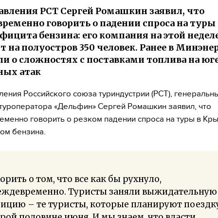
авления РСТ Сергей Ромашкин заявил, что
ременно говорить о падении спроса на туры
ефицита бензина: его компания на этой недел
т на полуостров 350 человек. Ранее в Минэне
и о сложностях с поставками топлива на юге
ных атак
ления Российского союза туриндустрии (РСТ), генеральн
туроператора «Дельфин» Сергей Ромашкин заявил, что
менно говорить о резком падении спроса на туры в Кры
ом бензина.
орить о том, что все как бы рухнуло,
еждевременно. Туристы заняли выжидательную
ицию – те туристы, которые планируют поездк
рой половине июня. И мы знаем, что власти