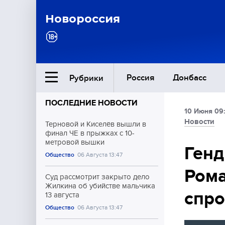
Новороссия
Россия
Донбасс
Рубрики
ПОСЛЕДНИЕ НОВОСТИ
10 Июня 09
Ближний Восток
Новости
Терновой и Киселёв вышли в
финал ЧЕ в прыжках с 10-
метровой вышки
Общество
Генд
Общество
06 Августа 13:47
Рома
Культура
Суд рассмотрит закрыто дело
Жилкина об убийстве мальчика
спро
13 августа
Общество
06 Августа 13:47