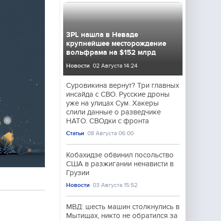
3PL нашла в Неваде
крупнейшее месторождение
вольфрама на $152 млрд
Новости
02 Августа 14:24
Суровикина вернут? Три главных
инсайда с СВО. Русские дроны
уже на улицах Сум. Хакеры
слили данные о разведчике
НАТО. СВОдки с фронта
Статьи
08 Августа 06:00
Кобахидзе обвинил посольство
США в разжигании ненависти в
Грузии
Новости
03 Августа 15:52
МВД: шесть машин столкнулись в
Мытищах, никто не обратился за