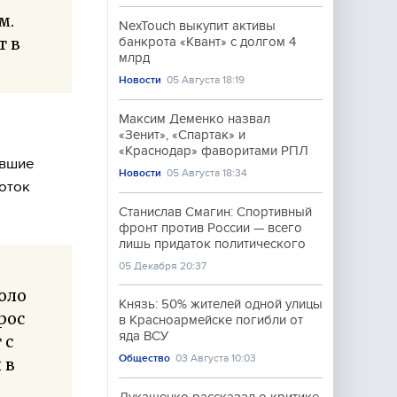
м.
NexTouch выкупит активы
т в
банкрота «Квант» с долгом 4
млрд
Новости
05 Августа 18:19
Максим Деменко назвал
«Зенит», «Спартак» и
«Краснодар» фаворитами РПЛ
авшие
Новости
05 Августа 18:34
оток
Станислав Смагин: Спортивный
фронт против России — всего
лишь придаток политического
05 Декабря 20:37
оло
Князь: 50% жителей одной улицы
рос
в Красноармейске погибли от
яда ВСУ
 с
Общество
03 Августа 10:03
 в