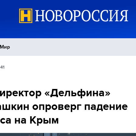
Мир
:41
Политика
С
Экономика
П
иректор «Дельфина»
шкин опроверг падение
Спорт
са на Крым