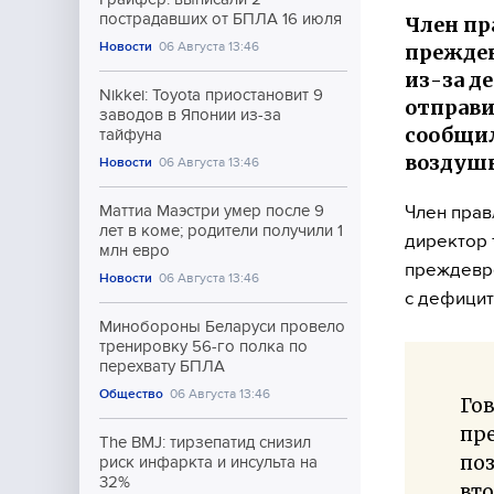
пострадавших от БПЛА 16 июля
Член пр
Новости
06 Августа 13:46
преждев
из-за д
Nikkei: Toyota приостановит 9
отправи
заводов в Японии из-за
сообщил
тайфуна
воздуш
Новости
06 Августа 13:46
Член прав
Маттиа Маэстри умер после 9
лет в коме; родители получили 1
директор 
млн евро
преждевре
Новости
06 Августа 13:46
с дефицит
Минобороны Беларуси провело
тренировку 56-го полка по
перехвату БПЛА
Общество
06 Августа 13:46
Гов
пр
The BMJ: тирзепатид снизил
поз
риск инфаркта и инсульта на
32%
вто