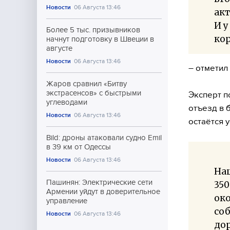
Новости
06 Августа 13:46
акт
И у
Более 5 тыс. призывников
кор
начнут подготовку в Швеции в
августе
Новости
06 Августа 13:46
– отметил
Жаров сравнил «Битву
экстрасенсов» с быстрыми
Эксперт п
углеводами
отъезд в 
Новости
06 Августа 13:46
остаётся 
Bild: дроны атаковали судно Emil
в 39 км от Одессы
Новости
06 Августа 13:46
Наш
Пашинян: Электрические сети
350
Армении уйдут в доверительное
око
управление
соб
Новости
06 Августа 13:46
дор