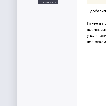
Все новости
– добавил
Ранее в п
предприят
увеличени
поставкам