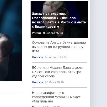
Запад не накормил:
Оголодавшая Литвинова
возвращается в Россию вместе
с Вихлянцевым
Россия
11 Января 15:03
Орлова из Альфа-банка: доллар
вырастет до 83 рублей к концу
лета
Новости
05 Августа 22:59
50-летняя Мохани Дэви спасла
67-летнюю свекровь от тигра
ударом серпа
Новости
29 Июля 10:26
На денацификацию
современной Украины может
уйти пять лет