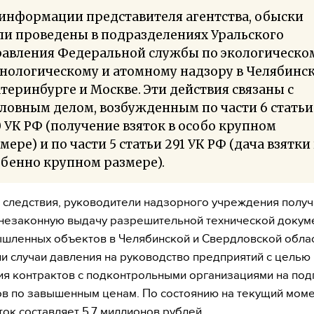
информации представителя агентства, обыски
ли проведены в подразделениях Уральского
равления Федеральной службы по экологическо
нологическому и атомному надзору в Челябинск
теринбурге и Москве. Эти действия связаны с
ловным делом, возбужденным по части 6 статьи
 УК РФ (получение взяток в особо крупном
мере) и по части 5 статьи 291 УК РФ (дача взятки 
бенно крупном размере).
 следствия, руководители надзорного учреждения получ
 незаконную выдачу разрешительной технической докум
шленных объектов в Челябинской и Свердловской облас
и случаи давления на руководство предприятий с целью
я контрактов с подконтрольными организациями на под
в по завышенным ценам. По состоянию на текущий моме
ток составляет 5,7 миллионов рублей.