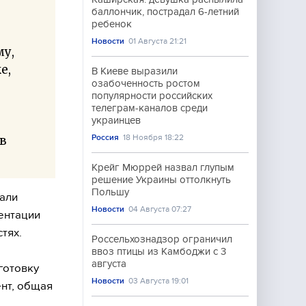
баллончик, пострадал 6-летний
ребенок
Новости
01 Августа 21:21
му,
е,
В Киеве выразили
озабоченность ростом
популярности российских
телеграм-каналов среди
украинцев
Россия
18 Ноября 18:22
в
Крейг Мюррей назвал глупым
решение Украины оттолкнуть
Польшу
али
Новости
04 Августа 07:27
ентации
тях.
Россельхознадзор ограничил
ввоз птицы из Камбоджи с 3
августа
готовку
Новости
03 Августа 19:01
нт, общая