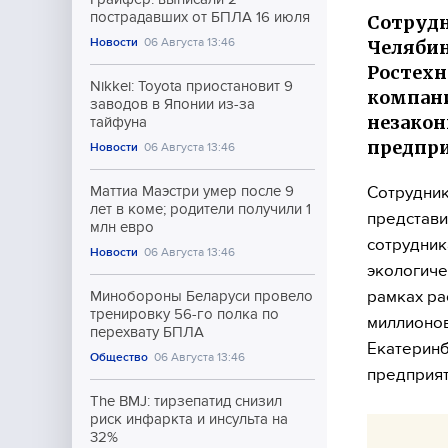
пострадавших от БПЛА 16 июля
Сотрудн
Новости
06 Августа 13:46
Челябин
Ростехн
Nikkei: Toyota приостановит 9
компани
заводов в Японии из-за
незако
тайфуна
предпр
Новости
06 Августа 13:46
Сотрудник
Маттиа Маэстри умер после 9
лет в коме; родители получили 1
представи
млн евро
сотрудник
Новости
06 Августа 13:46
экологиче
рамках ра
Минобороны Беларуси провело
тренировку 56-го полка по
миллионов
перехвату БПЛА
Екатеринб
Общество
06 Августа 13:46
предприят
The BMJ: тирзепатид снизил
риск инфаркта и инсульта на
32%