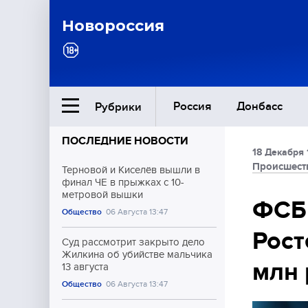
Новороссия
Россия
Донбасс
Рубрики
ПОСЛЕДНИЕ НОВОСТИ
18 Декабря 
Ближний Восток
Происшест
Терновой и Киселёв вышли в
финал ЧЕ в прыжках с 10-
метровой вышки
Общество
ФСБ 
Общество
06 Августа 13:47
Рост
Культура
Суд рассмотрит закрыто дело
Жилкина об убийстве мальчика
млн 
13 августа
Общество
06 Августа 13:47