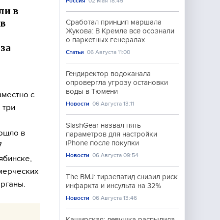
Россия
02 Мая 18:45
ли в
ов
Сработал принцип маршала
Жукова: В Кремле всё осознали
о паркетных генералах
 за
Статьи
06 Августа 11:00
Гендиректор водоканала
опровергла угрозу остановки
воды в Тюмени
вместно с
Новости
06 Августа 13:11
 три
SlashGear назвал пять
ошло в
параметров для настройки
iPhone после покупки
7
Новости
06 Августа 09:54
ябинске,
мерческих
The BMJ: тирзепатид снизил риск
рганы.
инфаркта и инсульта на 32%
Новости
06 Августа 13:46
Каширская: девушка распылила