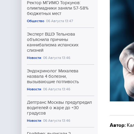
Ректор МГИМО Торкунов:
олимпиадники заняли 57-58%
бюджетных мест
Общество
06 Августа 13:47
Эксперт ВШЭ Тельнова
объяснила причины
каннибализма испанских
слизней
Новости
06 Августа 13:46
Эндокринолог Михалева
назвала 4 болезни,
вызывающие потливость
Новости
06 Августа 13:46
Дептранс Москвы предупредил
водителей о жаре до +30
градусов
Новости
06 Августа 13:46
Автор:
Ка
Грайфер: выписали 2