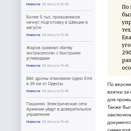
Новости
06 Августа 13:46
По 
бы
Более 5 тыс. призывников
уп
начнут подготовку в Швеции в
августе
тех
Новости
06 Августа 13:46
Ека
уго
Жаров сравнил «Битву
290
экстрасенсов» с быстрыми
углеводами
раз
Новости
06 Августа 13:46
осо
Bild: дроны атаковали судно Emil
в 39 км от Одессы
По версии
Новости
06 Августа 13:46
взятки за
для промы
Пашинян: Электрические сети
Также был
Армении уйдут в доверительное
заключени
управление
документо
Новости
06 Августа 13:46
сумма взя