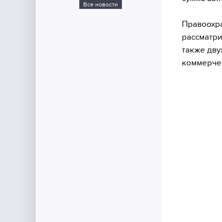
Все новости
Правоохра
рассматри
также дву
коммерчес