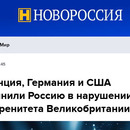
Мир
:45
Политика
С
ция, Германия и США
Экономика
П
нили Россию в нарушени
Спорт
ренитета Великобритании