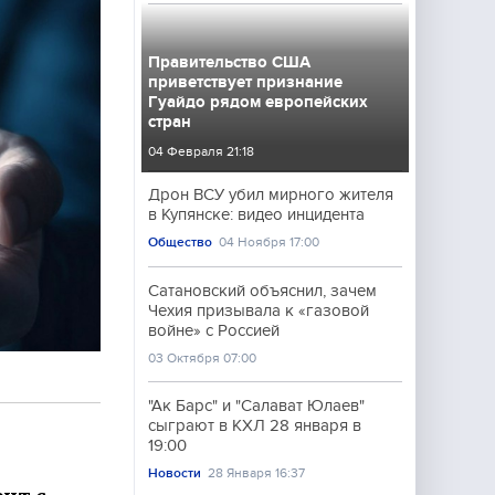
Правительство США
приветствует признание
Гуайдо рядом европейских
стран
04 Февраля 21:18
Дрон ВСУ убил мирного жителя
в Купянске: видео инцидента
Общество
04 Ноября 17:00
Сатановский объяснил, зачем
Чехия призывала к «газовой
войне» с Россией
03 Октября 07:00
"Ак Барс" и "Салават Юлаев"
сыграют в КХЛ 28 января в
19:00
Новости
28 Января 16:37