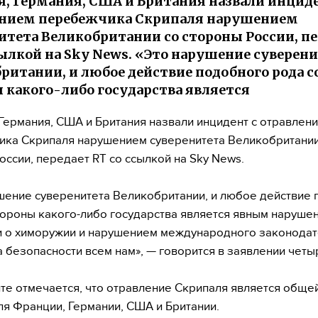
, Германия, США и Британия назвали инциде
ением перебежчика Скрипаля нарушением
итета Великобритании со стороны России, п
сылкой на Sky News. «Это нарушение суверен
ритании, и любое действие подобного рода с
 какого-либо государства является
Германия, США и Британия назвали инцидент с отравлен
ка Скрипаля нарушением суверенитета Великобритании
оссии, передает RT со ссылкой на Sky News.
шение суверенитета Великобритании, и любое действие
тороны какого-либо государства является явным наруше
 о химоружии и нарушением международного законодат
а безопасности всем нам», — говорится в заявлении четы
те отмечается, что отравление Скрипаля является обще
ля Франции, Германии, США и Британии.