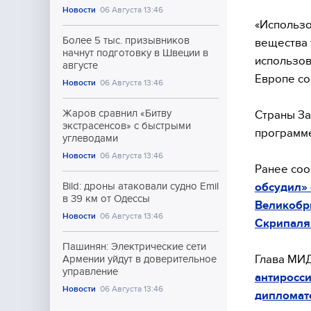
Новости
06 Августа 13:46
«Использо
Более 5 тыс. призывников
вещества 
начнут подготовку в Швеции в
использов
августе
Европе со
Новости
06 Августа 13:46
Жаров сравнил «Битву
Страны За
экстрасенсов» с быстрыми
программе
углеводами
Новости
06 Августа 13:46
Ранее соо
обсудил» 
Bild: дроны атаковали судно Emil
в 39 км от Одессы
Великобр
Новости
06 Августа 13:46
Скрипаля
Пашинян: Электрические сети
Глава МИД
Армении уйдут в доверительное
управление
антиросс
Новости
06 Августа 13:46
дипломат