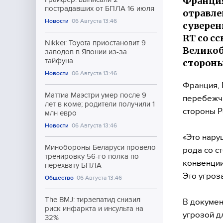
Франция
пострадавших от БПЛА 16 июля
отравл
Новости
06 Августа 13:46
суверен
RT со с
Nikkei: Toyota приостановит 9
Великоб
заводов в Японии из-за
тайфуна
стороны
Новости
06 Августа 13:46
Франция, 
Маттиа Маэстри умер после 9
перебежчи
лет в коме; родители получили 1
стороны Р
млн евро
Новости
06 Августа 13:46
«Это нару
Минобороны Беларуси провело
рода со с
тренировку 56-го полка по
конвенции
перехвату БПЛА
Это угроз
Общество
06 Августа 13:46
The BMJ: тирзепатид снизил
В докумен
риск инфаркта и инсульта на
угрозой д
32%