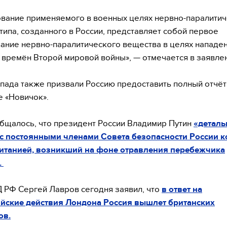
вание применяемого в военных целях нервно-паралити
типа, созданного в России, представляет собой первое
ание нервно-паралитического вещества в целях нападен
 времён Второй мировой войны», — отмечается в заявле
пада также призвали Россию предоставить полный отчёт
 «Новичок».
бщалось, что президент России Владимир Путин
«деталь
с постоянными членами Совета безопасности России к
итанией, возникший на фоне отравления перебежчика
.
 РФ Сергей Лавров сегодня заявил, что
в ответ на
ийские действия Лондона Россия вышлет британских
ов.