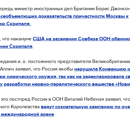
ередь министр иностранных дел Британии Борис Джонсо
всеобъемлющих доказательств причастности Москвы к
ию Скрипаля.
 что накануне
США на заседании Совбеза ООН обвини
ении Скрипаля
.
седания и. о. постоянного представителя Великобритани
Аллен заявил, что Россия якобы
нарушила Конвенцию 
и химического оружия, так как не задекларировала с
у разработки нервно-паралитического вещества «Нови
а это постпред России в ООН Виталий Небензя заявил, что
ного Королевства
ведут сознательную кампанию по оч
а международной арене
.