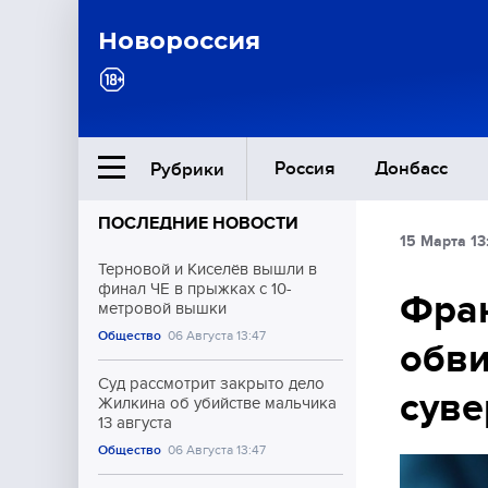
Новороссия
Россия
Донбасс
Рубрики
ПОСЛЕДНИЕ НОВОСТИ
15 Марта 13
Ближний Восток
Терновой и Киселёв вышли в
финал ЧЕ в прыжках с 10-
Фран
метровой вышки
Общество
Общество
06 Августа 13:47
обви
Культура
Суд рассмотрит закрыто дело
суве
Жилкина об убийстве мальчика
13 августа
Общество
06 Августа 13:47