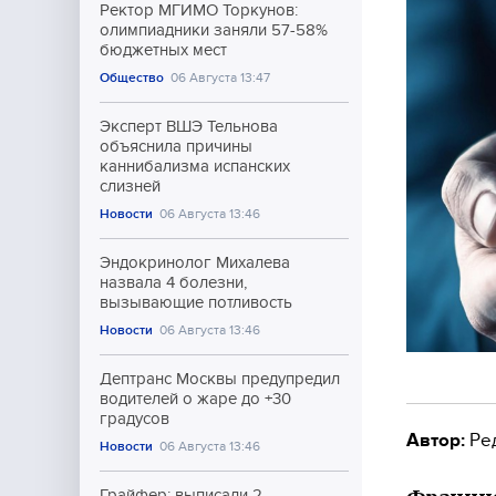
Ректор МГИМО Торкунов:
олимпиадники заняли 57-58%
бюджетных мест
Общество
06 Августа 13:47
Эксперт ВШЭ Тельнова
объяснила причины
каннибализма испанских
слизней
Новости
06 Августа 13:46
Эндокринолог Михалева
назвала 4 болезни,
вызывающие потливость
Новости
06 Августа 13:46
Дептранс Москвы предупредил
водителей о жаре до +30
градусов
Автор:
Ре
Новости
06 Августа 13:46
Грайфер: выписали 2