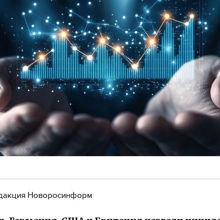
дакция Новоросинформ