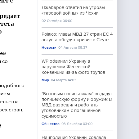
нт с
Джабаров ответил на угрозы
«газовой войны» из Чехии
ередает
02 Октября 06:00
итета
о
Politico: главы МВД 27 стран ЕС 4
августа обсудят кризис в Сеуте
Новости
04 Августа 09:37
ием
 со
WP обвинил Украину в
нарушении Женевской
конвенции из-за фото трупов
Мир
04 Марта 14:03
 подобного
нием
"Бытовым насильникам" выдадут
полицейскую форму и оружие: В
ельства.
МВД разрешили работать
рех стран.
уголовникам с погашенной
судимостью
Общество
03 Декабря 03:00
й
Нацполиция Украины создала