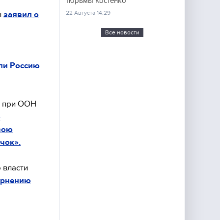
тюрьмы Костенко
22 Августа 14:29
н
заявил о
Все новости
ли Россию
и при ООН
о
вою
чок».
 власти
ернению