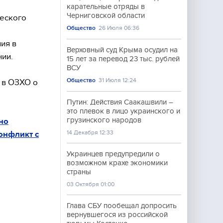
карательные отряды в
Черниговской области
ческого
Общество
26 Июля 06:36
ия в
Верховный суд Крыма осудил на
нии.
15 лет за перевод 23 тыс. рублей
ВСУ
Общество
31 Июля 12:24
 в ОЗХО о
Путин: Действия Саакашвили –
это плевок в лицо украинского и
грузинского народов
но
14 Декабря 12:33
онфликт с
Украинцев предупредили о
возможном крахе экономики
страны
03 Октября 01:00
Глава СБУ пообещал допросить
вернувшегося из российской