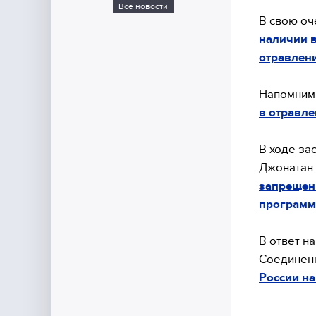
Все новости
В свою оч
наличии 
отравлен
Напомним,
в отравл
В ходе за
Джонатан 
запрещени
программ
В ответ н
Соединен
России н