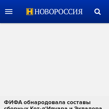
ФИФА обнародовала составы
сборных Кот-д'Ивуара и Эквадора