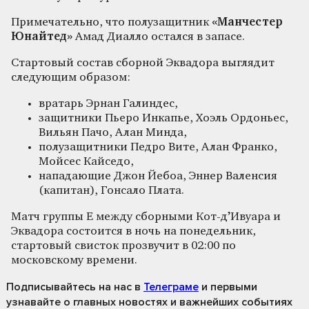
Примечательно, что полузащитник
«Манчестер
Юнайтед»
Амад Диалло остался в запасе.
Стартовый состав сборной Эквадора выглядит
следующим образом:
вратарь Эрнан Галиндес,
защитники Пьеро Инкапье, Хоэль Ордоньес,
Вильян Пачо, Алан Минда,
полузащитники Педро Вите, Алан Франко,
Мойсес Кайседо,
нападающие Джон Йебоа, Эннер Валенсия
(капитан), Гонсало Плата.
Матч группы Е между сборными Кот-д’Ивуара и
Эквадора состоится в ночь на понедельник,
стартовый свисток прозвучит в 02:00 по
московскому времени.
Подписывайтесь на нас
в
Телеграме
и первыми
узнавайте о главных новостях и важнейших событиях