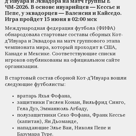
д’Ивуара и Эквадора на матч группы Е
ЧМ-2026. В основе ивуарийцев — Кессье и
Пепе, у эквадорцев — Валенсия и Кайседо.
Игра пройдет 15 июня в 02:00 мск
Международная федерация футбола (ФИФА)
обнародовала стартовые составы сборных Кот-
д’Ивуара и Эквадора на матч группового этапа
чемпионата мира, который проходит в США,
Канаде и Мексике. Соответствующие списки
игроков опубликованы на официальном сайте
организации.
В стартовый состав сборной Кот-д’Ивуара вошли
следующие футболисты:
вратарь Яхья Фофана,
защитники Гислен Конан, Вильфрид Синго,
Гела Дуэ, Эмманюэль Агбаду,
полузащитники Секо Фофана, Франк Кессье
(капитан), Ян Дьоманде,
нападающие Элье Ваи, Николя Пепе и
Базумара Туре.