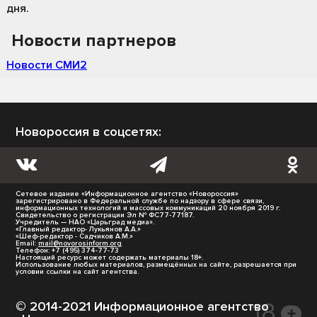
дня.
Новости партнеров
Новости СМИ2
Новороссия в соцсетях:
Сетевое издание «Информационное агентство «Новороссия»
зарегистрировано в Федеральной службе по надзору в сфере связи,
информационных технологий и массовых коммуникаций 20 ноября 2019 г.
Свидетельство о регистрации Эл № ФС77-77187.
Учредитель — НАО «Царьград медиа».
«Главный редактор- Лукьянов А.А.»
«Шеф-редактор - Садчиков А.М.»
Email:
mail@novorosinform.org
Телефон: +7 (495) 374-77-73
Настоящий ресурс может содержать материалы 18+.
Использование любых материалов, размещённых на сайте, разрешается при
условии ссылки на сайт агентства.
© 2014-2021 Информационное агентство