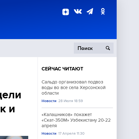
СЕЙЧАС ЧИТАЮТ
пецоперация
Сальдо организовал подвоз
воды во все села Херсонской
роисшествия
дели
области
Новости
28 Июля 18:59
к и
«Калашников» покажет
«Скат-350М» Узбекистану 20-22
апреля
Новости
17 Апреля 11:30