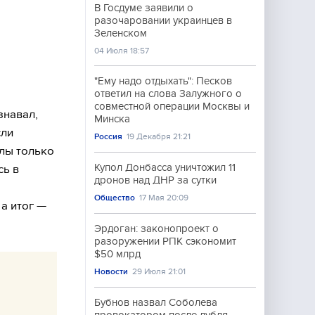
В Госдуме заявили о
разочаровании украинцев в
Зеленском
04 Июля 18:57
"Ему надо отдыхать": Песков
ответил на слова Залужного о
совместной операции Москвы и
знавал,
Минска
сли
Россия
19 Декабря 21:21
илы только
Купол Донбасса уничтожил 11
сь в
дронов над ДНР за сутки
Общество
17 Мая 20:09
 а итог —
Эрдоган: законопроект о
разоружении РПК сэкономит
$50 млрд
Новости
29 Июля 21:01
Бубнов назвал Соболева