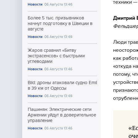
техники —
Новости
06 Августа 13:46
Дмитрий 
Более 5 тыс. призывников
начнут подготовку в Швеции в
Фельдшер
августе
Новости
06 Августа 13:46
Люди трав
неосторож
Жаров сравнил «Битву
экстрасенсов» с быстрыми
как работа
углеводами
«откуда н
Новости
06 Августа 13:46
потому, ч
устройств
Bild: дроны атаковали судно Emil
в 39 км от Одессы
признаютс
Новости
06 Августа 13:46
отрубленн
Пашинян: Электрические сети
Армении уйдут в доверительное
управление
«Ес
Новости
06 Августа 13:46
оче