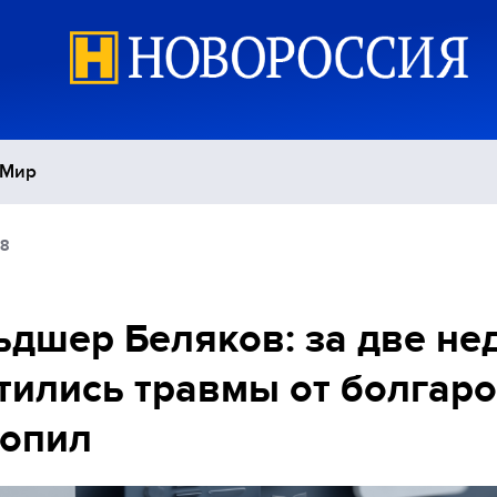
Мир
28
Политика
С
Экономика
П
дшер Беляков: за две не
тились травмы от болгаро
Спорт
зопил