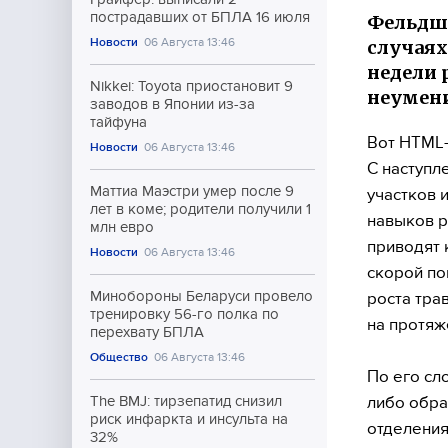
пострадавших от БПЛА 16 июля
Фельдше
Новости
06 Августа 13:46
случаях
недели 
Nikkei: Toyota приостановит 9
неумени
заводов в Японии из-за
тайфуна
Вот HTML-
Новости
06 Августа 13:46
С наступл
Маттиа Маэстри умер после 9
участков 
лет в коме; родители получили 1
навыков р
млн евро
приводят 
Новости
06 Августа 13:46
скорой п
Минобороны Беларуси провело
роста тра
тренировку 56-го полка по
на протяж
перехвату БПЛА
Общество
06 Августа 13:46
По его сл
либо обра
The BMJ: тирзепатид снизил
риск инфаркта и инсульта на
отделения
32%