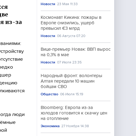
Новости
23 Мая 11:33
хся
две
Космонавт Кикина: пожары в
я из-за
Европе снизились, ущерб
превысил €3 млрд
Новости
06 Августа 07:20
ованиями:
Вице-премьер Новак: ВВП вырос
устройству
на 0,3% в мае
отсутствие
Новости
07 Июля 23:35
редко
ьдшер
Народный фронт: волонтеры
Алтая передали 10 машин
нденцию
бойцам СВО
алкиваются
Общество
06 Июля 15:19
Bloomberg: Европа из-за
холодов готовится к скачку цен
когда люди
на отопление
иёмные
Экономика
27 Ноября 14:38
ной