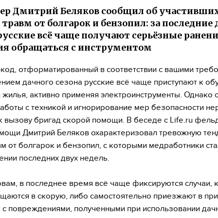
р Дмитрий Беляков сообщил об участивши
 травм от болгарок и бензопил: за последние 
русские всё чаще получают серьёзные ранени
я обращаться с инструментом
код, отформатированный в соответствии с вашими треб
ением дачного сезона русские всё чаще приступают к об
и жилья, активно применяя электроинструменты. Однако 
аботы с техникой и игнорирование мер безопасности не
к вызову бригад скорой помощи. В беседе с Life.ru фел
омощи Дмитрий Беляков охарактеризовал тревожную те
вм от болгарок и бензопил, с которыми медработники ст
ении последних двух недель.
овам, в последнее время всё чаще фиксируются случаи, 
щаются в скорую, либо самостоятельно приезжают в пр
 с повреждениями, полученными при использовании дач