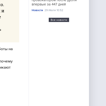
провокатором после дубля
о.
впервые за 447 дней
 и
Новости
29 Июля 10:52
е
Все новости
ь
боты на
 почему
никают