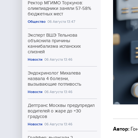
Ректор МГИМО Торкунов:
олимпиадники заняли 57-58%
бюджетных мест
Общество
06 Августа 13:47
Эксперт ВШЭ Тельнова
объяснила причины
каннибализма испанских
слизней
Новости
06 Августа 13:46
Эндокринолог Михалева
назвала 4 болезни,
вызывающие потливость
Новости
06 Августа 13:46
Дептранс Москвы предупредил
водителей о жаре до +30
градусов
Новости
06 Августа 13:46
Автор:
Гон
Грайфер: выписали 2