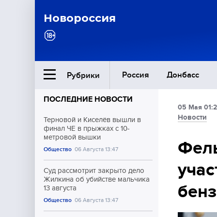
Новороссия
Россия
Донбасс
Рубрики
ПОСЛЕДНИЕ НОВОСТИ
05 Мая 01:
Ближний Восток
Новости
Терновой и Киселёв вышли в
финал ЧЕ в прыжках с 10-
метровой вышки
Общество
Фель
Общество
06 Августа 13:47
учас
Культура
Суд рассмотрит закрыто дело
Жилкина об убийстве мальчика
бен
13 августа
Общество
06 Августа 13:47