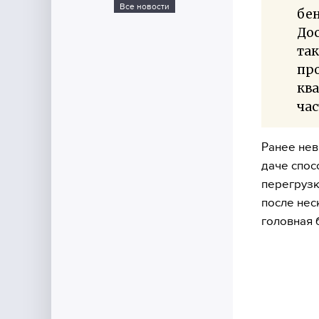
Все новости
бен
Дос
так
про
ква
час
Ранее нев
даче спос
перегрузк
после нес
головная 