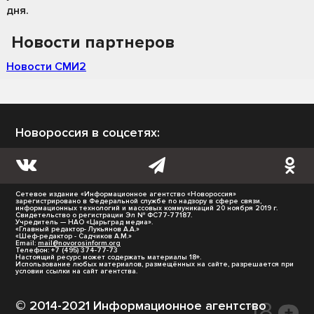
дня.
Новости партнеров
Новости СМИ2
Новороссия в соцсетях:
Сетевое издание «Информационное агентство «Новороссия»
зарегистрировано в Федеральной службе по надзору в сфере связи,
информационных технологий и массовых коммуникаций 20 ноября 2019 г.
Свидетельство о регистрации Эл № ФС77-77187.
Учредитель — НАО «Царьград медиа».
«Главный редактор- Лукьянов А.А.»
«Шеф-редактор - Садчиков А.М.»
Email:
mail@novorosinform.org
Телефон: +7 (495) 374-77-73
Настоящий ресурс может содержать материалы 18+.
Использование любых материалов, размещённых на сайте, разрешается при
условии ссылки на сайт агентства.
© 2014-2021 Информационное агентство