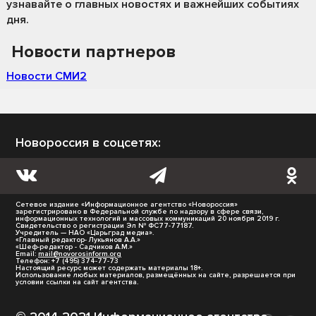
узнавайте о главных новостях и важнейших событиях
дня.
Новости партнеров
Новости СМИ2
Новороссия в соцсетях:
Сетевое издание «Информационное агентство «Новороссия»
зарегистрировано в Федеральной службе по надзору в сфере связи,
информационных технологий и массовых коммуникаций 20 ноября 2019 г.
Свидетельство о регистрации Эл № ФС77-77187.
Учредитель — НАО «Царьград медиа».
«Главный редактор- Лукьянов А.А.»
«Шеф-редактор - Садчиков А.М.»
Email:
mail@novorosinform.org
Телефон: +7 (495) 374-77-73
Настоящий ресурс может содержать материалы 18+.
Использование любых материалов, размещённых на сайте, разрешается при
условии ссылки на сайт агентства.