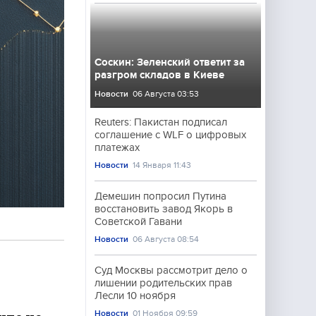
Соскин: Зеленский ответит за
разгром складов в Киеве
Новости
06 Августа 03:53
Reuters: Пакистан подписал
соглашение с WLF о цифровых
платежах
Новости
14 Января 11:43
Демешин попросил Путина
восстановить завод Якорь в
Советской Гавани
Новости
06 Августа 08:54
Суд Москвы рассмотрит дело о
лишении родительских прав
Лесли 10 ноября
Новости
01 Ноября 09:59