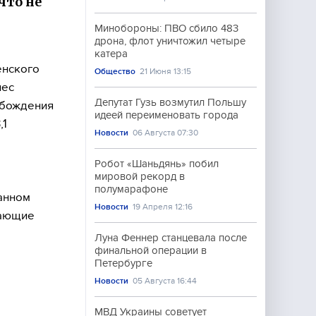
что не
Минобороны: ПВО сбило 483
дрона, флот уничтожил четыре
катера
енского
Общество
21 Июня 13:15
нес
Депутат Гузь возмутил Польшу
обождения
идеей переименовать города
,1
Новости
06 Августа 07:30
Робот «Шаньдянь» побил
мировой рекорд в
полумарафоне
занном
Новости
19 Апреля 12:16
дающие
Луна Феннер станцевала после
финальной операции в
Петербурге
Новости
05 Августа 16:44
МВД Украины советует