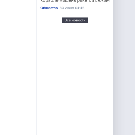
корабль-мишень ракетой LRASM
Общество
30 Июня 04:45
Все новости