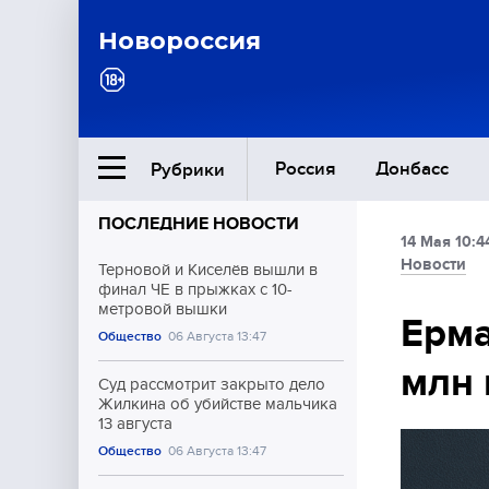
Новороссия
Россия
Донбасс
Рубрики
ПОСЛЕДНИЕ НОВОСТИ
14 Мая 10:4
Ближний Восток
Новости
Терновой и Киселёв вышли в
финал ЧЕ в прыжках с 10-
метровой вышки
Общество
Ерма
Общество
06 Августа 13:47
млн 
Культура
Суд рассмотрит закрыто дело
Жилкина об убийстве мальчика
13 августа
Общество
06 Августа 13:47