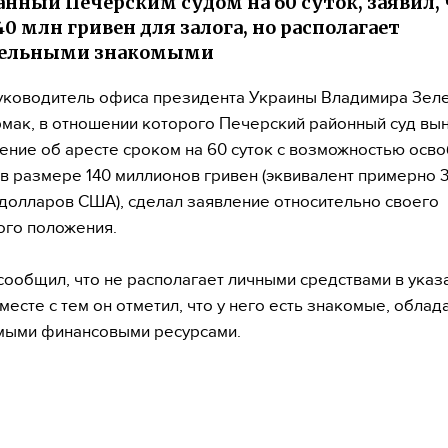
анный Печерским судом на 60 суток, заявил, 
40 млн гривен для залога, но располагает
тельными знакомыми
ководитель офиса президента Украины Владимира Зел
мак, в отношении которого Печерский районный суд вы
ение об аресте сроком на 60 суток с возможностью осв
 в размере 140 миллионов гривен (эквивалент примерно 3
долларов США), сделал заявление относительно своего
го положения.
сообщил, что не располагает личными средствами в ука
месте с тем он отметил, что у него есть знакомые, обла
мыми финансовыми ресурсами.