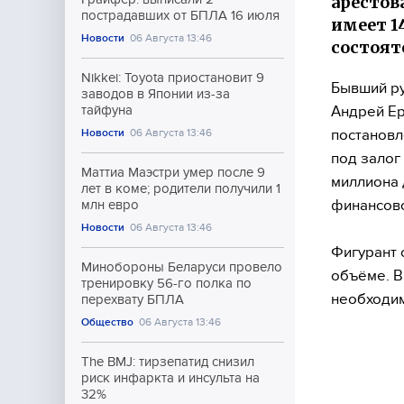
арестов
пострадавших от БПЛА 16 июля
имеет 1
Новости
06 Августа 13:46
состоя
Nikkei: Toyota приостановит 9
Бывший ру
заводов в Японии из-за
Андрей Ер
тайфуна
постановл
Новости
06 Августа 13:46
под залог
Маттиа Маэстри умер после 9
миллиона 
лет в коме; родители получили 1
финансово
млн евро
Новости
06 Августа 13:46
Фигурант 
Минобороны Беларуси провело
объёме. В
тренировку 56-го полка по
необходи
перехвату БПЛА
Общество
06 Августа 13:46
The BMJ: тирзепатид снизил
риск инфаркта и инсульта на
32%