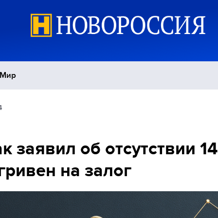
Мир
4
Политика
С
Экономика
П
к заявил об отсутствии 1
гривен на залог
Спорт