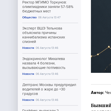
Ректор МГИМО Торкунов:
олимпиадники заняли 57-58%
бюджетных мест
Общество
06 Августа 13:47
Эксперт ВШЭ Тельнова
объяснила причины
каннибализма испанских
слизней
Новости
06 Августа 13:46
Эндокринолог Михалева
назвала 4 болезни,
вызывающие потливость
Новости
06 Августа 13:46
Дептранс Москвы предупредил
водителей о жаре до +30
Автор:
Че
градусов
Новости
06 Августа 13:46
Бывший 
Грайфер: выписали 2